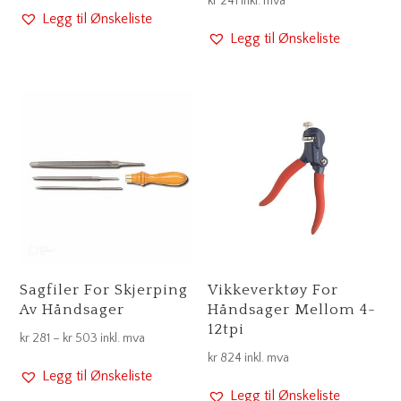
kr
241
inkl. mva
Legg til Ønskeliste
Legg til Ønskeliste
Sagfiler For Skjerping
Vikkeverktøy For
Av Håndsager
Håndsager Mellom 4-
12tpi
Prisområde:
kr
281
–
kr
503
inkl. mva
kr
824
inkl. mva
kr 281
Legg til Ønskeliste
til
Legg til Ønskeliste