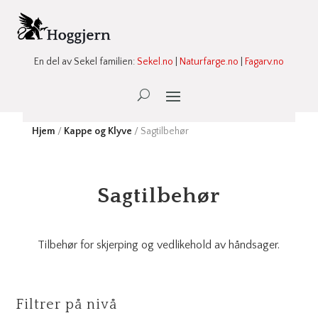
En del av Sekel familien:
Sekel.no
|
Naturfarge.no
|
Fagarv.no
Ønskeliste -
0
Hjem
/
Kappe og Klyve
/ Sagtilbehør
Sagtilbehør
Tilbehør for skjerping og vedlikehold av håndsager.
Filtrer på nivå