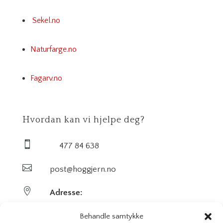
Sekel.no
Naturfarge.no
Fagarv.no
Hvordan kan vi hjelpe deg?

477 84 638

post@hoggjern.no

Adresse:
Sekel AS
Behandle samtykke