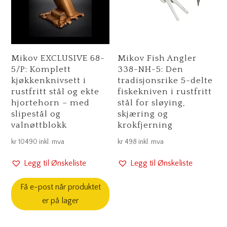
Mikov EXCLUSIVE 68-
Mikov Fish Angler
5/P: Komplett
338-NH-5: Den
kjøkkenknivsett i
tradisjonsrike 5-delte
rustfritt stål og ekte
fiskekniven i rustfritt
hjortehorn – med
stål for sløying,
slipestål og
skjæring og
valnøttblokk
krokfjerning
kr
10490
inkl. mva
kr
498
inkl. mva
Legg til Ønskeliste
Legg til Ønskeliste
Få e-post når produktet
er på lager