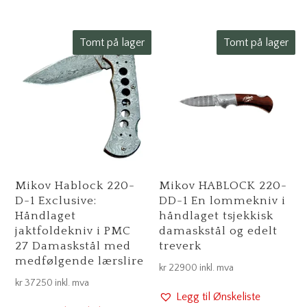
Tomt på lager
Tomt på lager
Mikov Hablock 220-
Mikov HABLOCK 220-
D-1 Exclusive:
DD-1 En lommekniv i
Håndlaget
håndlaget tsjekkisk
jaktfoldekniv i PMC
damaskstål og edelt
27 Damaskstål med
treverk
medfølgende lærslire
kr
22900
inkl. mva
kr
37250
inkl. mva
Legg til Ønskeliste