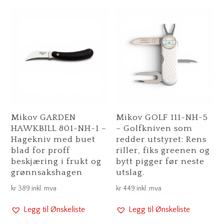
Mikov GARDEN
Mikov GOLF 111-NH-5
HAWKBILL 801-NH-1 –
– Golfkniven som
Hagekniv med buet
redder utstyret: Rens
blad for proff
riller, fiks greenen og
beskjæring i frukt og
bytt pigger før neste
grønnsakshagen
utslag.
kr
389
inkl. mva
kr
449
inkl. mva
Legg til Ønskeliste
Legg til Ønskeliste