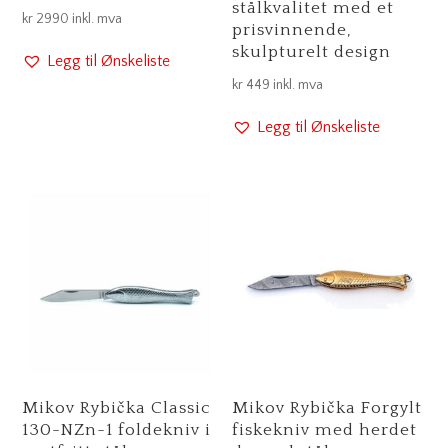
stålkvalitet med et
kr
2990
inkl. mva
prisvinnende,
skulpturelt design
Legg til Ønskeliste
kr
449
inkl. mva
Legg til Ønskeliste
Mikov Rybička Classic
Mikov Rybička Forgylt
130-NZn-1 foldekniv i
fiskekniv med herdet