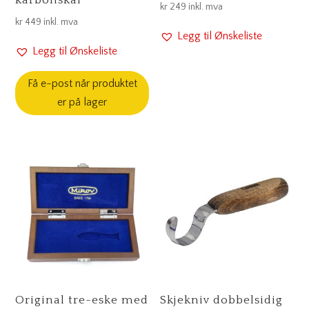
kr
249
inkl. mva
kr
449
inkl. mva
Legg til Ønskeliste
Legg til Ønskeliste
Få e-post når produktet
er på lager
Original tre-eske med
Skjekniv dobbelsidig