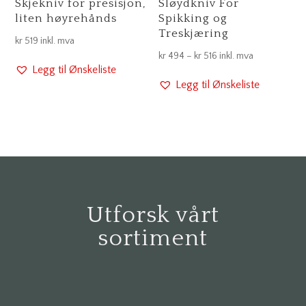
Skjekniv for presisjon,
Sløydkniv For
liten høyrehånds
Spikking og
Treskjæring
kr
519
inkl. mva
Prisområde:
kr
494
–
kr
516
inkl. mva
Legg til Ønskeliste
kr 494
Legg til Ønskeliste
til
kr 516
Utforsk vårt
sortiment