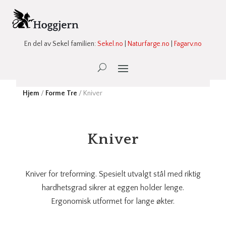
En del av Sekel familien:
Sekel.no
|
Naturfarge.no
|
Fagarv.no
Ønskeliste -
0
Hjem
/
Forme Tre
/ Kniver
Kniver
Kniver for treforming. Spesielt utvalgt stål med riktig
hardhetsgrad sikrer at eggen holder lenge.
Ergonomisk utformet for lange økter.