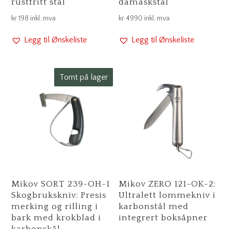
rustfritt stål
damaskstål
kr
198
inkl. mva
kr
4990
inkl. mva
Legg til Ønskeliste
Legg til Ønskeliste
Tomt på lager
Mikov SORT 239-OH-1
Mikov ZERO 121-OK-2:
Skogbrukskniv: Presis
Ultralett lommekniv i
merking og rilling i
karbonstål med
bark med krokblad i
integrert boksåpner
karbonskål