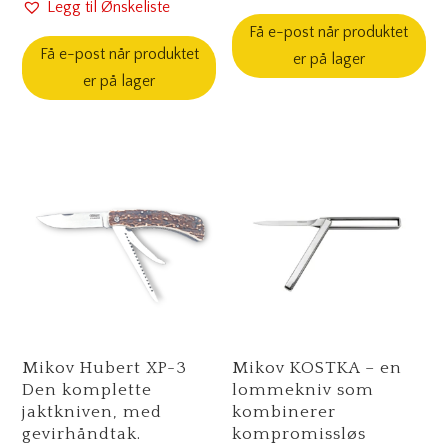
Legg til Ønskeliste
Få e-post når produktet
Få e-post når produktet
er på lager
er på lager
Mikov Hubert XP-3
Mikov KOSTKA – en
Den komplette
lommekniv som
jaktkniven, med
kombinerer
gevirhåndtak.
kompromissløs