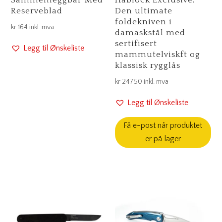
Sammenleggbar Med
Hablock Exclusive:
Reserveblad
Den ultimate
foldekniven i
kr
164
inkl. mva
damaskstål med
sertifisert
Legg til Ønskeliste
mammutelviskft og
klassisk rygglås
kr
24750
inkl. mva
Legg til Ønskeliste
Få e-post når produktet
er på lager