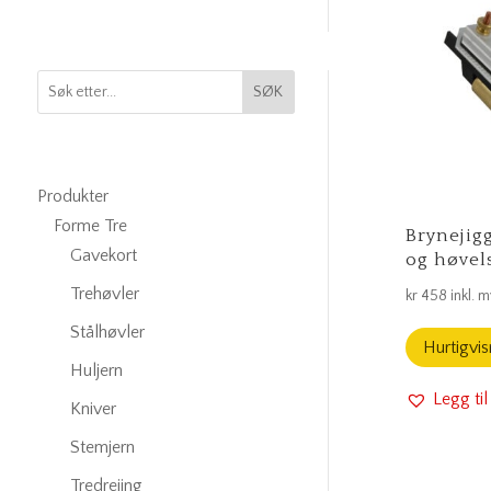
SØK
Produkter
Forme Tre
Brynejig
Gavekort
og høvel
Trehøvler
kr
458
inkl. 
Stålhøvler
Hurtigvis
Huljern
Legg til
Kniver
Stemjern
Tredreiing