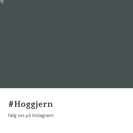
ng
#
Hoggjern
Følg oss på Instagram!