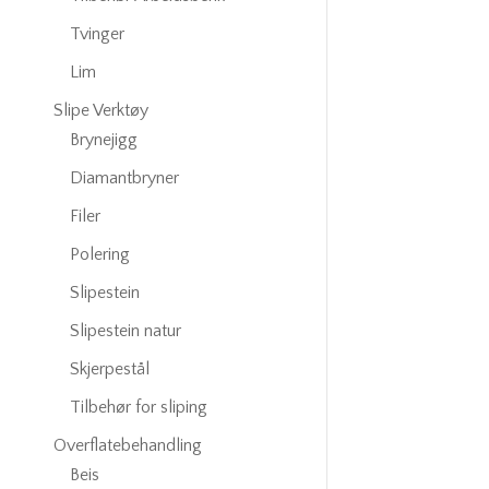
Tvinger
Lim
Slipe Verktøy
Brynejigg
Diamantbryner
Filer
Polering
Slipestein
Slipestein natur
Skjerpestål
Tilbehør for sliping
Overflatebehandling
Beis