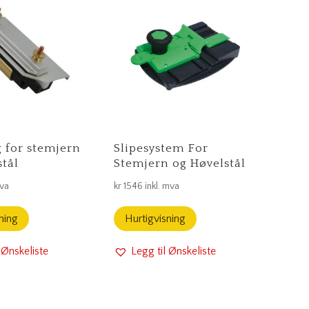
g for stemjern
Slipesystem For
stål
Stemjern og Høvelstål
mva
kr
1546
inkl. mva
ning
Hurtigvisning
 Ønskeliste
Legg til Ønskeliste