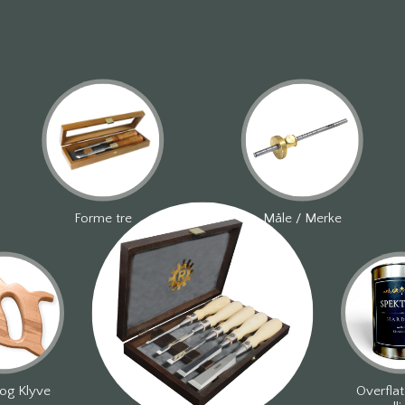
Forme tre
Måle / Merke
og Klyve
Overfla