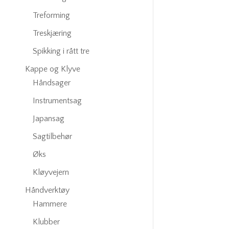
Treforming
Treskjæring
Spikking i rått tre
Kappe og Klyve
Håndsager
Instrumentsag
Japansag
Sagtilbehør
Øks
Kløyvejern
Håndverktøy
Hammere
Klubber