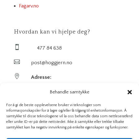
Fagarv.no
Hvordan kan vi hjelpe deg?

477 84 638

post@hoggjern.no

Adresse:
Sekel AS
Behandle samtykke
Sentrumsveien 29
For å gi de beste opplevelsene bruker vi teknologier som
informasjonskapsler for å lagre og/eller få tilgang til enhetsinformasjon. Å
samtykke til disse teknologiene vil la oss behandle data som nettleseratferd
3647 Hvittingfoss
eller unike ID-er på dette nettstedet. Ikke å samtykke eller trekke tilbake
samtykket kan ha negativ innvirkning på enkelte egenskaper og funksjoner.
Org. nr. 923591826