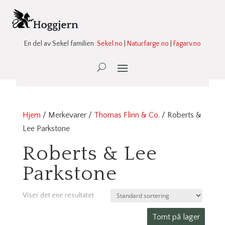
En del av Sekel familien:
Sekel.no
|
Naturfarge.no
|
Fagarv.no
Ønskeliste -
0
Hjem
/ Merkevarer /
Thomas Flinn & Co.
/ Roberts &
Lee Parkstone
Roberts & Lee
Parkstone
Viser det ene resultatet
Tomt på lager