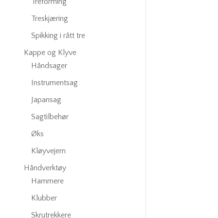
Treforming
Treskjæring
Spikking i rått tre
Kappe og Klyve
Håndsager
Instrumentsag
Japansag
Sagtilbehør
Øks
Kløyvejern
Håndverktøy
Hammere
Klubber
Skrutrekkere