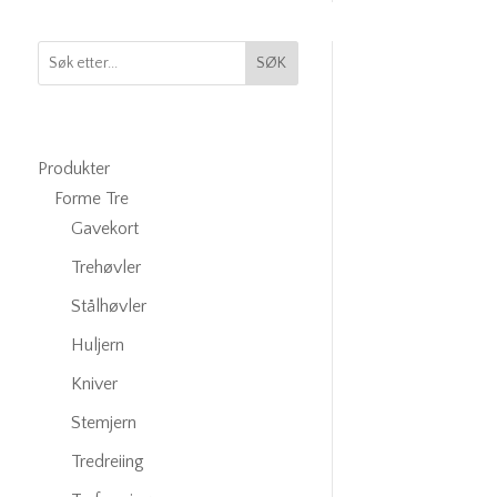
SØK
Produkter
Forme Tre
Gavekort
Trehøvler
Stålhøvler
Huljern
Kniver
Stemjern
Tredreiing