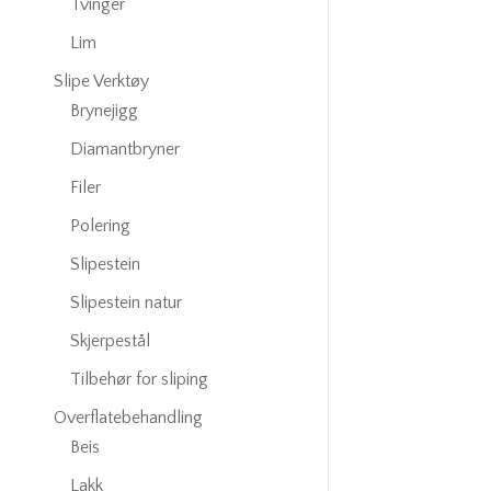
Tvinger
Lim
Slipe Verktøy
Brynejigg
Diamantbryner
Filer
Polering
Slipestein
Slipestein natur
Skjerpestål
Tilbehør for sliping
Overflatebehandling
Beis
Lakk