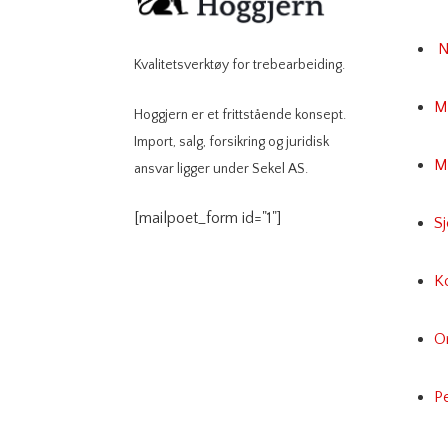
N
Kvalitetsverktøy for trebearbeiding.
M
Hoggjern er et frittstående konsept.
Import, salg, forsikring og juridisk
Mi
ansvar ligger under Sekel AS.
[mailpoet_form id="1"]
S
K
O
P