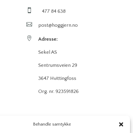

477 84 638

post@hoggjern.no

Adresse:
Sekel AS
Sentrumsveien 29
3647 Hvittingfoss
Org. nr. 923591826
Behandle samtykke