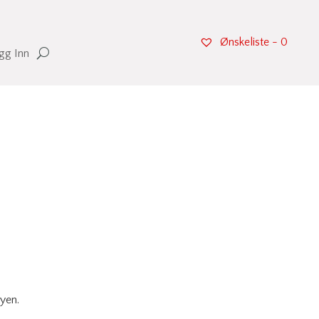
Ønskeliste -
0
gg Inn
nyen.