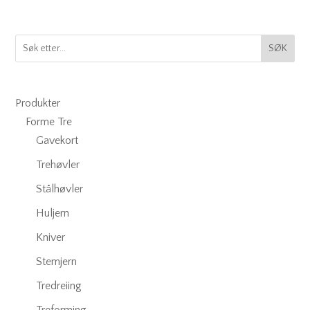
SØK
Produkter
Forme Tre
Gavekort
Trehøvler
Stålhøvler
Huljern
Kniver
Stemjern
Tredreiing