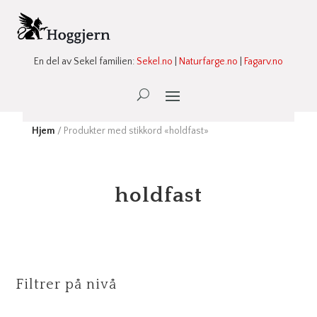
En del av Sekel familien:
Sekel.no
|
Naturfarge.no
|
Fagarv.no
Ønskeliste -
0
Hjem
/ Produkter med stikkord «holdfast»
holdfast
Filtrer på nivå