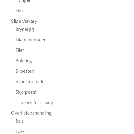
Tvinger
Lim
Slipe Verktøy
Brynejigg
Diamantbryner
Filer
Polering
Slipestein
Slipestein natur
Skjerpestål
Tilbehør for sliping
Overflatebehandling
Beis
Lakk