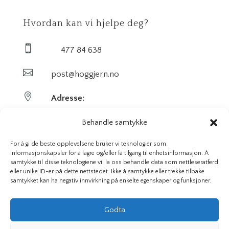
Hvordan kan vi hjelpe deg?

477 84 638

post@hoggjern.no

Adresse:
Sekel AS
Behandle samtykke
Sentrumsveien 29
For å gi de beste opplevelsene bruker vi teknologier som
informasjonskapsler for å lagre og/eller få tilgang til enhetsinformasjon. Å
samtykke til disse teknologiene vil la oss behandle data som nettleseratferd
3647 Hvittingfoss
eller unike ID-er på dette nettstedet. Ikke å samtykke eller trekke tilbake
samtykket kan ha negativ innvirkning på enkelte egenskaper og funksjoner.
Org. nr. 923591826
Godta