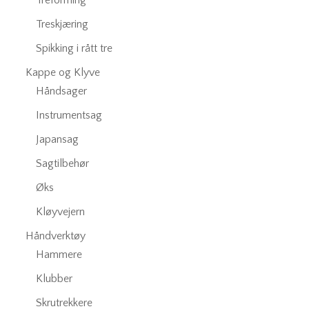
Treforming
Treskjæring
Spikking i rått tre
Kappe og Klyve
Håndsager
Instrumentsag
Japansag
Sagtilbehør
Øks
Kløyvejern
Håndverktøy
Hammere
Klubber
Skrutrekkere