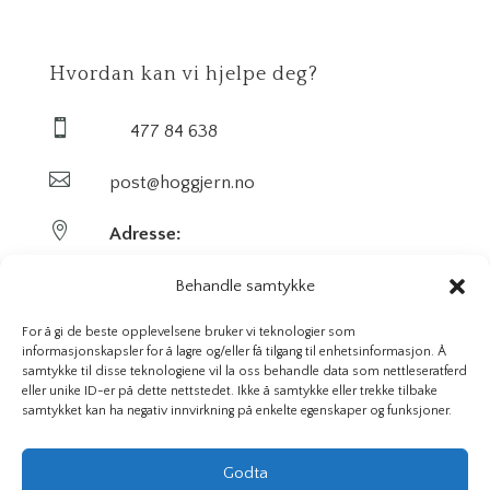
Hvordan kan vi hjelpe deg?

477 84 638

post@hoggjern.no

Adresse:
Sekel AS
Behandle samtykke
Sentrumsveien 29
For å gi de beste opplevelsene bruker vi teknologier som
informasjonskapsler for å lagre og/eller få tilgang til enhetsinformasjon. Å
samtykke til disse teknologiene vil la oss behandle data som nettleseratferd
3647 Hvittingfoss
eller unike ID-er på dette nettstedet. Ikke å samtykke eller trekke tilbake
samtykket kan ha negativ innvirkning på enkelte egenskaper og funksjoner.
Org. nr. 923591826
Godta