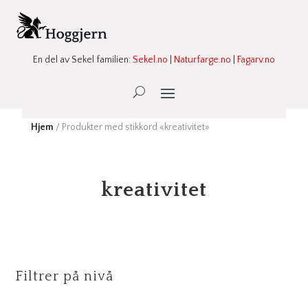
En del av Sekel familien:
Sekel.no
|
Naturfarge.no
|
Fagarv.no
Ønskeliste -
0
Hjem
/ Produkter med stikkord «kreativitet»
kreativitet
Filtrer på nivå