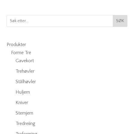
SØK
Produkter
Forme Tre
Gavekort
Trehøvler
Stålhøvler
Huljern
Kniver
Stemjern
Tredreiing