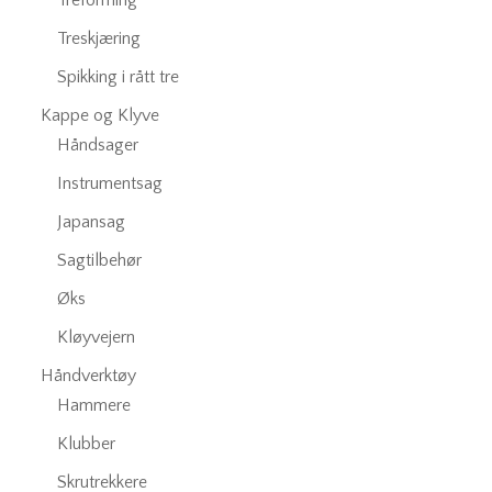
Treforming
Treskjæring
Spikking i rått tre
Kappe og Klyve
Håndsager
Instrumentsag
Japansag
Sagtilbehør
Øks
Kløyvejern
Håndverktøy
Hammere
Klubber
Skrutrekkere