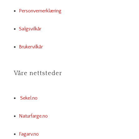
Personvernerklæring
Salgsvilkår
Brukervilkår
Våre nettsteder
Sekel.no
Naturfarge.no
Fagarv.no