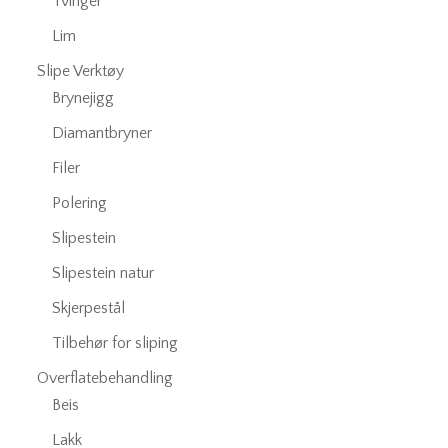
Tvinger
Lim
Slipe Verktøy
Brynejigg
Diamantbryner
Filer
Polering
Slipestein
Slipestein natur
Skjerpestål
Tilbehør for sliping
Overflatebehandling
Beis
Lakk