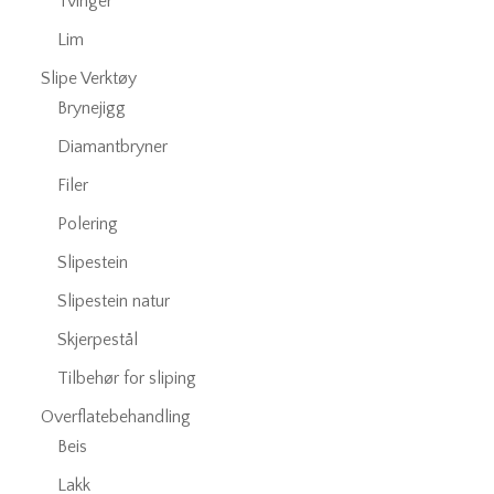
Tvinger
Lim
Slipe Verktøy
Brynejigg
Diamantbryner
Filer
Polering
Slipestein
Slipestein natur
Skjerpestål
Tilbehør for sliping
Overflatebehandling
Beis
Lakk