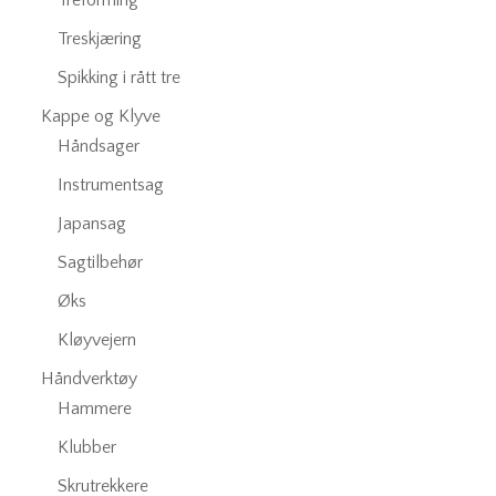
Treforming
Treskjæring
Spikking i rått tre
Kappe og Klyve
Håndsager
Instrumentsag
Japansag
Sagtilbehør
Øks
Kløyvejern
Håndverktøy
Hammere
Klubber
Skrutrekkere