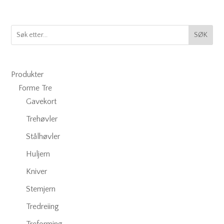
SØK
Produkter
Forme Tre
Gavekort
Trehøvler
Stålhøvler
Huljern
Kniver
Stemjern
Tredreiing