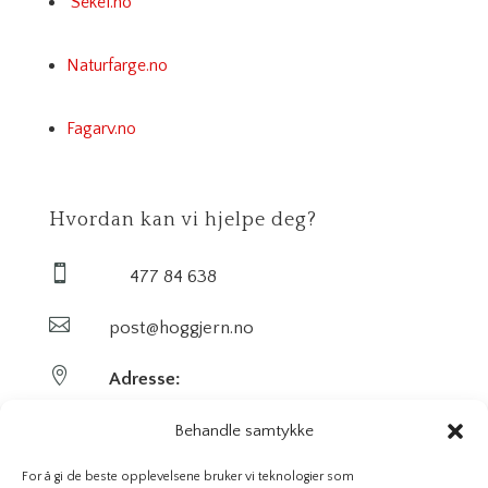
Sekel.no
Naturfarge.no
Fagarv.no
Hvordan kan vi hjelpe deg?

477 84 638

post@hoggjern.no

Adresse:
Sekel AS
Behandle samtykke
Sentrumsveien 29
For å gi de beste opplevelsene bruker vi teknologier som