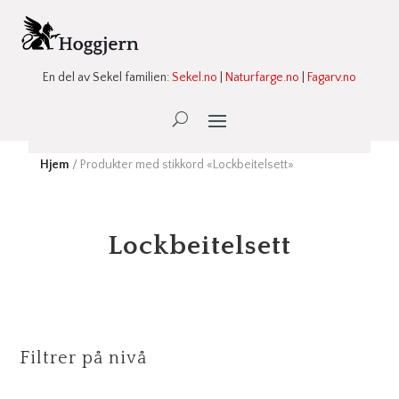
En del av Sekel familien:
Sekel.no
|
Naturfarge.no
|
Fagarv.no
Ønskeliste -
0
Hjem
/ Produkter med stikkord «Lockbeitelsett»
Lockbeitelsett
Filtrer på nivå