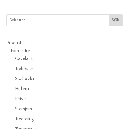
SØK
Produkter
Forme Tre
Gavekort
Trehøvler
Stålhøvler
Huljern
Kniver
Stemjern
Tredreiing