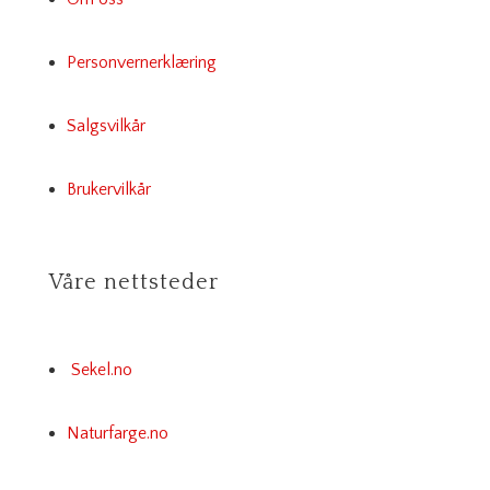
Personvernerklæring
Salgsvilkår
Brukervilkår
Våre nettsteder
Sekel.no
Naturfarge.no