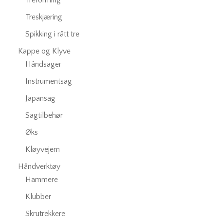
Treforming
Treskjæring
Spikking i rått tre
Kappe og Klyve
Håndsager
Instrumentsag
Japansag
Sagtilbehør
Øks
Kløyvejern
Håndverktøy
Hammere
Klubber
Skrutrekkere