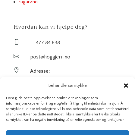
Fagarv.no
Hvordan kan vi hjelpe deg?

477 84 638

post@hoggjern.no

Adresse:
Sekel AS
Behandle samtykke
Sentrumsveien 29
For å gi de beste opplevelsene bruker vi teknologier som
informasjonskapsler for å lagre og/eller få tilgang til enhetsinformasjon. Å
samtykke til disse teknologiene vil la oss behandle data som nettleseratferd
3647 Hvittingfoss
eller unike ID-er på dette nettstedet. Ikke å samtykke eller trekke tilbake
samtykket kan ha negativ innvirkning på enkelte egenskaper og funksjoner.
Org. nr. 923591826