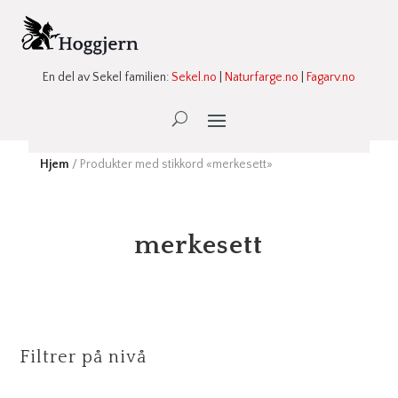
En del av Sekel familien:
Sekel.no
|
Naturfarge.no
|
Fagarv.no
Ønskeliste -
0
Hjem
/ Produkter med stikkord «merkesett»
merkesett
Filtrer på nivå