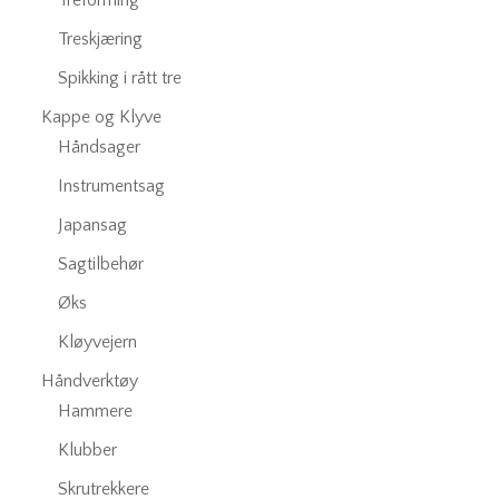
Treforming
Treskjæring
Spikking i rått tre
Kappe og Klyve
Håndsager
Instrumentsag
Japansag
Sagtilbehør
Øks
Kløyvejern
Håndverktøy
Hammere
Klubber
Skrutrekkere