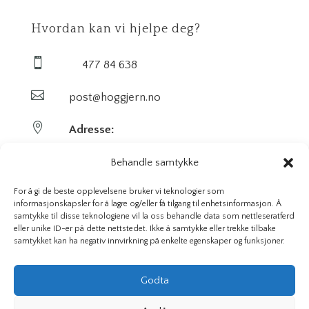
Hvordan kan vi hjelpe deg?

477 84 638

post@hoggjern.no

Adresse:
Sekel AS
Behandle samtykke
Sentrumsveien 29
For å gi de beste opplevelsene bruker vi teknologier som
informasjonskapsler for å lagre og/eller få tilgang til enhetsinformasjon. Å
samtykke til disse teknologiene vil la oss behandle data som nettleseratferd
3647 Hvittingfoss
eller unike ID-er på dette nettstedet. Ikke å samtykke eller trekke tilbake
samtykket kan ha negativ innvirkning på enkelte egenskaper og funksjoner.
Org. nr. 923591826
Godta