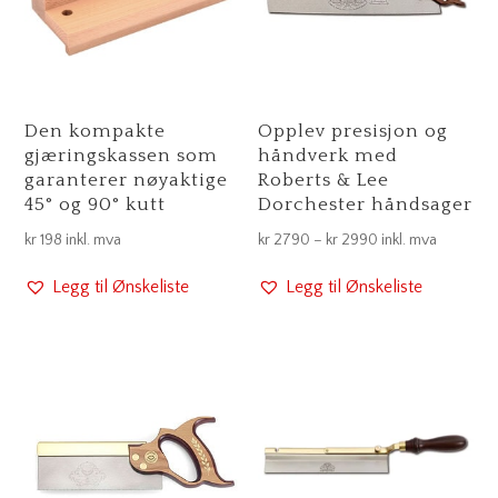
Den kompakte
Opplev presisjon og
gjæringskassen som
håndverk med
garanterer nøyaktige
Roberts & Lee
45° og 90° kutt
Dorchester håndsager
Prisområde:
kr
198
inkl. mva
kr
2790
–
kr
2990
inkl. mva
kr 2790
Legg til Ønskeliste
Legg til Ønskeliste
til
kr 2990