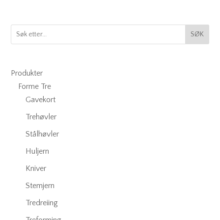
SØK
Produkter
Forme Tre
Gavekort
Trehøvler
Stålhøvler
Huljern
Kniver
Stemjern
Tredreiing