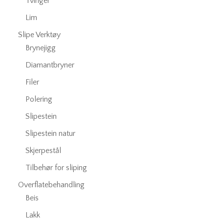
Tvinger
Lim
Slipe Verktøy
Brynejigg
Diamantbryner
Filer
Polering
Slipestein
Slipestein natur
Skjerpestål
Tilbehør for sliping
Overflatebehandling
Beis
Lakk