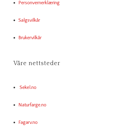
Personvernerklæring
Salgsvilkår
Brukervilkår
Våre nettsteder
Sekel.no
Naturfarge.no
Fagarv.no