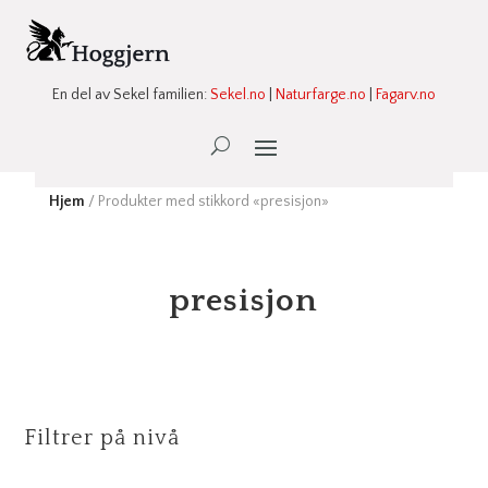
En del av Sekel familien:
Sekel.no
|
Naturfarge.no
|
Fagarv.no
Ønskeliste -
0
Hjem
/ Produkter med stikkord «presisjon»
presisjon
Filtrer på nivå