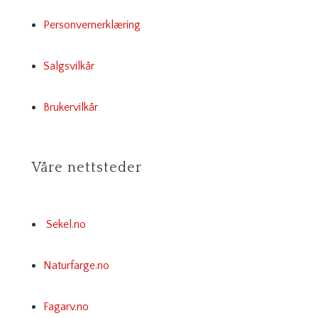
Personvernerklæring
Salgsvilkår
Brukervilkår
Våre nettsteder
Sekel.no
Naturfarge.no
Fagarv.no