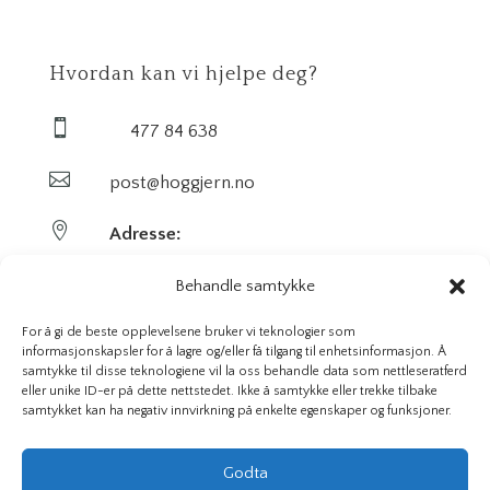
Hvordan kan vi hjelpe deg?

477 84 638

post@hoggjern.no

Adresse:
Sekel AS
Behandle samtykke
Sentrumsveien 29
For å gi de beste opplevelsene bruker vi teknologier som
informasjonskapsler for å lagre og/eller få tilgang til enhetsinformasjon. Å
samtykke til disse teknologiene vil la oss behandle data som nettleseratferd
3647 Hvittingfoss
eller unike ID-er på dette nettstedet. Ikke å samtykke eller trekke tilbake
samtykket kan ha negativ innvirkning på enkelte egenskaper og funksjoner.
Org. nr. 923591826
Godta