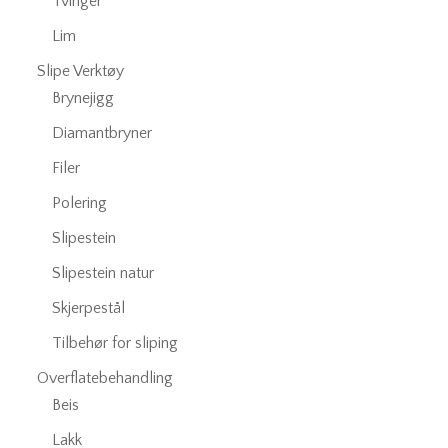
Tvinger
Lim
Slipe Verktøy
Brynejigg
Diamantbryner
Filer
Polering
Slipestein
Slipestein natur
Skjerpestål
Tilbehør for sliping
Overflatebehandling
Beis
Lakk