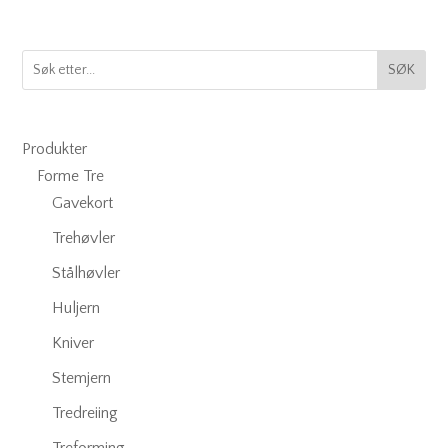
SØK
Produkter
Forme Tre
Gavekort
Trehøvler
Stålhøvler
Huljern
Kniver
Stemjern
Tredreiing