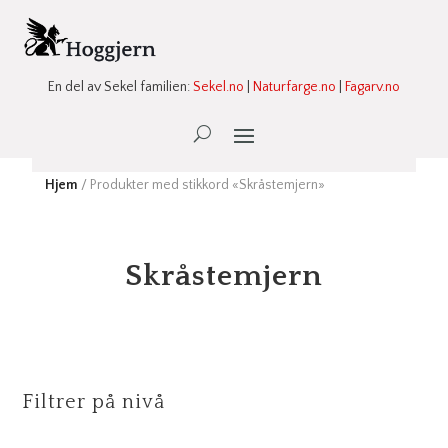
En del av Sekel familien:
Sekel.no
|
Naturfarge.no
|
Fagarv.no
Ønskeliste -
0
Hjem
/ Produkter med stikkord «Skråstemjern»
Skråstemjern
Filtrer på nivå