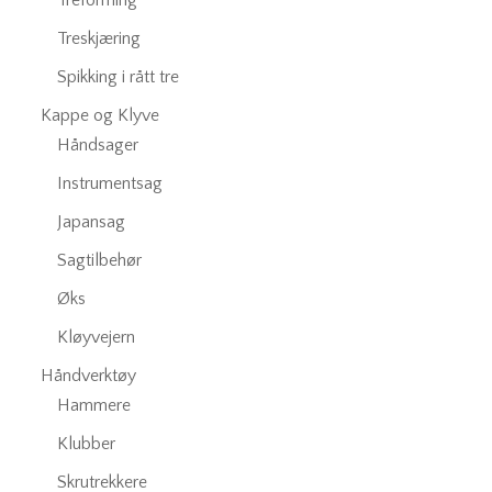
Treforming
Treskjæring
Spikking i rått tre
Kappe og Klyve
Håndsager
Instrumentsag
Japansag
Sagtilbehør
Øks
Kløyvejern
Håndverktøy
Hammere
Klubber
Skrutrekkere