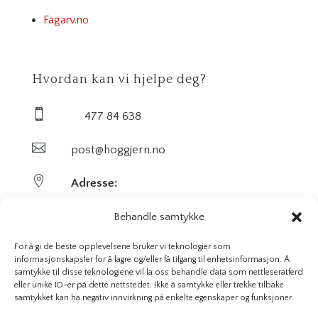
Fagarv.no
Hvordan kan vi hjelpe deg?

477 84 638

post@hoggjern.no

Adresse:
Sekel AS
Behandle samtykke
Sentrumsveien 29
For å gi de beste opplevelsene bruker vi teknologier som
informasjonskapsler for å lagre og/eller få tilgang til enhetsinformasjon. Å
samtykke til disse teknologiene vil la oss behandle data som nettleseratferd
3647 Hvittingfoss
eller unike ID-er på dette nettstedet. Ikke å samtykke eller trekke tilbake
samtykket kan ha negativ innvirkning på enkelte egenskaper og funksjoner.
Org. nr. 923591826