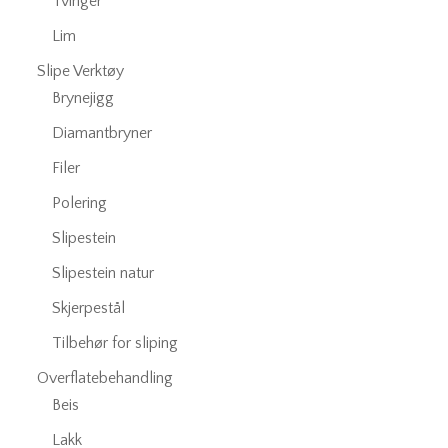
Tvinger
Lim
Slipe Verktøy
Brynejigg
Diamantbryner
Filer
Polering
Slipestein
Slipestein natur
Skjerpestål
Tilbehør for sliping
Overflatebehandling
Beis
Lakk