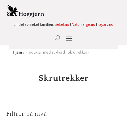
En del av Sekel familien:
Sekel.no
|
Naturfarge.no
|
Fagarv.no
Ønskeliste -
0
Hjem
/ Produkter med stikkord «Skrutrekker»
Skrutrekker
Filtrer på nivå