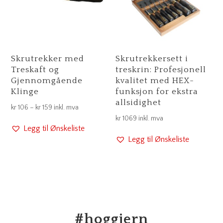
Skrutrekker med
Skrutrekkersett i
Treskaft og
treskrin: Profesjonell
Gjennomgående
kvalitet med HEX-
Klinge
funksjon for ekstra
allsidighet
Prisområde:
kr
106
–
kr
159
inkl. mva
kr
1069
inkl. mva
kr 106
Legg til Ønskeliste
til
Legg til Ønskeliste
kr 159
#
hoggjern