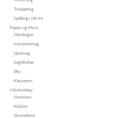
Treforming
Treskjæring
Spikking i rått tre
Kappe og Klyve
Håndsager
Instrumentsag
Japansag
Sagtilbehør
Øks
Kløyvejern
Håndverktøy
Hammere
Klubber
Skrutrekkere