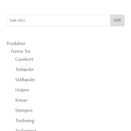
SØK
Produkter
Forme Tre
Gavekort
Trehøvler
Stålhøvler
Huljern
Kniver
Stemjern
Tredreiing