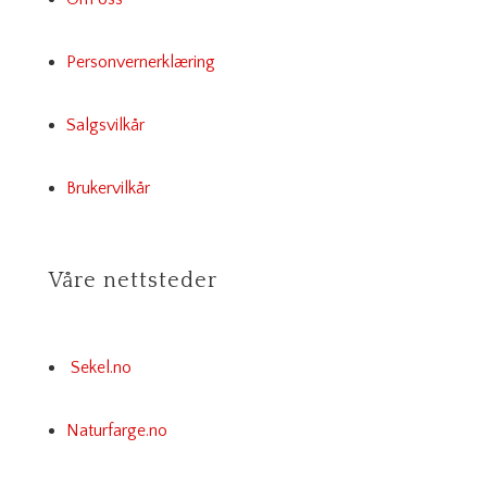
Personvernerklæring
Salgsvilkår
Brukervilkår
Våre nettsteder
Sekel.no
Naturfarge.no