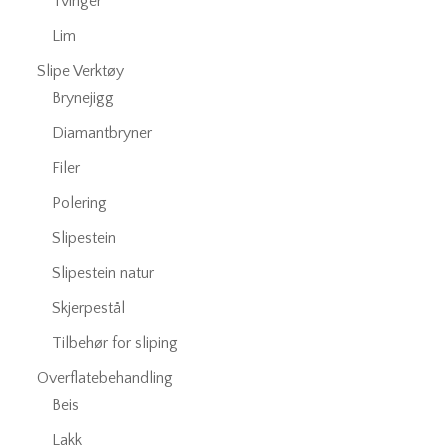
Tvinger
Lim
Slipe Verktøy
Brynejigg
Diamantbryner
Filer
Polering
Slipestein
Slipestein natur
Skjerpestål
Tilbehør for sliping
Overflatebehandling
Beis
Lakk