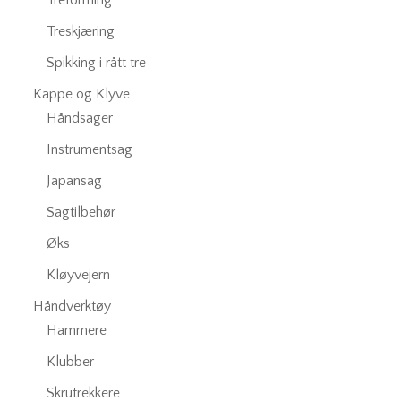
Treforming
Treskjæring
Spikking i rått tre
Kappe og Klyve
Håndsager
Instrumentsag
Japansag
Sagtilbehør
Øks
Kløyvejern
Håndverktøy
Hammere
Klubber
Skrutrekkere