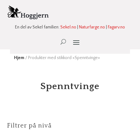
En del av Sekel familien:
Sekel.no
|
Naturfarge.no
|
Fagarv.no
Ønskeliste -
0
Hjem
/ Produkter med stikkord «Spenntvinge»
Spenntvinge
Filtrer på nivå