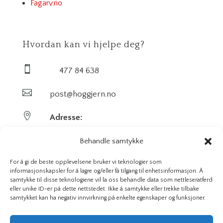
Fagarv.no
Hvordan kan vi hjelpe deg?

477 84 638

post@hoggjern.no

Adresse:
Sekel AS
Behandle samtykke
Sentrumsveien 29
For å gi de beste opplevelsene bruker vi teknologier som
informasjonskapsler for å lagre og/eller få tilgang til enhetsinformasjon. Å
samtykke til disse teknologiene vil la oss behandle data som nettleseratferd
3647 Hvittingfoss
eller unike ID-er på dette nettstedet. Ikke å samtykke eller trekke tilbake
samtykket kan ha negativ innvirkning på enkelte egenskaper og funksjoner.
Org. nr. 923591826