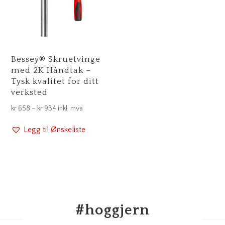
Bessey® Skruetvinge
med 2K Håndtak –
Tysk kvalitet for ditt
verksted
Prisområde:
kr
658
–
kr
934
inkl. mva
kr 658
Legg til Ønskeliste
til
kr 934
#
hoggjern