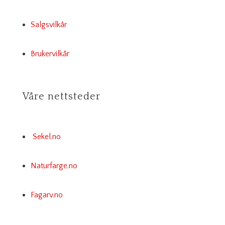
Salgsvilkår
Brukervilkår
Våre nettsteder
Sekel.no
Naturfarge.no
Fagarv.no