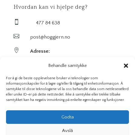
Hvordan kan vi hjelpe deg?

477 84 638

post@hoggjern.no

Adresse:
Sekel AS
Behandle samtykke
Sentrumsveien 29
For å gi de beste opplevelsene bruker vi teknologier som
informasjonskapsler for å lagre og/eller få tilgang til enhetsinformasjon. Å
samtykke til disse teknologiene vil la oss behandle data som nettleseratferd
3647 Hvittingfoss
eller unike ID-er på dette nettstedet. Ikke å samtykke eller trekke tilbake
samtykket kan ha negativ innvirkning på enkelte egenskaper og funksjoner.
Org. nr. 923591826
Godta
Avslå