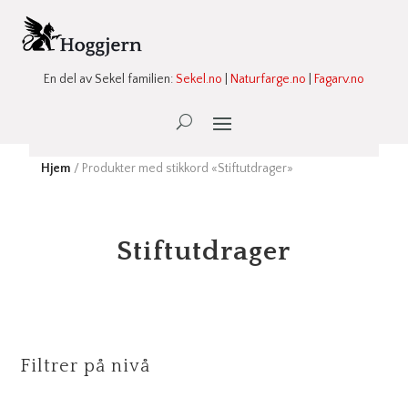
En del av Sekel familien:
Sekel.no
|
Naturfarge.no
|
Fagarv.no
Ønskeliste -
0
Hjem
/ Produkter med stikkord «Stiftutdrager»
Stiftutdrager
Filtrer på nivå