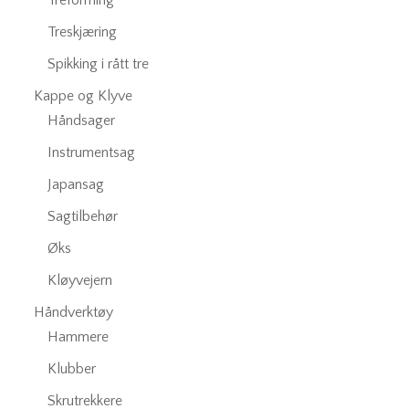
Treforming
Treskjæring
Spikking i rått tre
Kappe og Klyve
Håndsager
Instrumentsag
Japansag
Sagtilbehør
Øks
Kløyvejern
Håndverktøy
Hammere
Klubber
Skrutrekkere