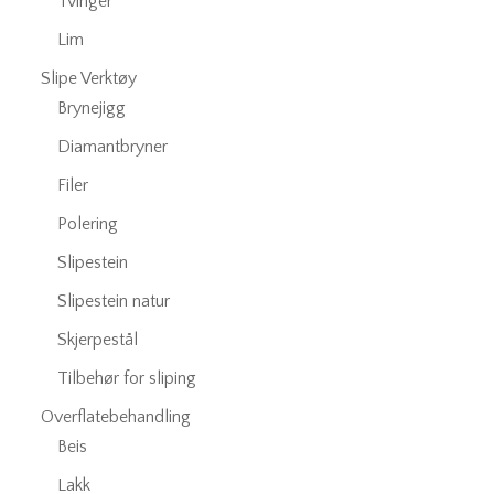
Tvinger
Lim
Slipe Verktøy
Brynejigg
Diamantbryner
Filer
Polering
Slipestein
Slipestein natur
Skjerpestål
Tilbehør for sliping
Overflatebehandling
Beis
Lakk