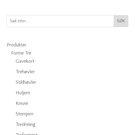
SØK
Produkter
Forme Tre
Gavekort
Trehøvler
Stålhøvler
Huljern
Kniver
Stemjern
Tredreiing