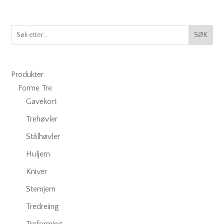
SØK
Produkter
Forme Tre
Gavekort
Trehøvler
Stålhøvler
Huljern
Kniver
Stemjern
Tredreiing