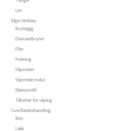
Tvinger
Lim
Slipe Verktøy
Brynejigg
Diamantbryner
Filer
Polering
Slipestein
Slipestein natur
Skjerpestål
Tilbehør for sliping
Overflatebehandling
Beis
Lakk