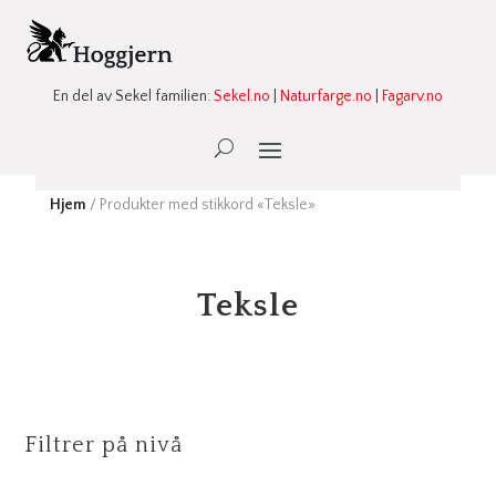
En del av Sekel familien:
Sekel.no
|
Naturfarge.no
|
Fagarv.no
Ønskeliste -
0
Hjem
/ Produkter med stikkord «Teksle»
Teksle
Filtrer på nivå