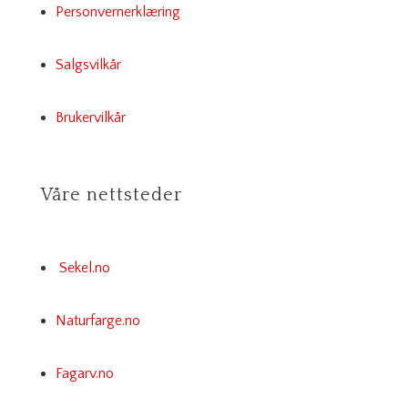
Personvernerklæring
Salgsvilkår
Brukervilkår
Våre nettsteder
Sekel.no
Naturfarge.no
Fagarv.no