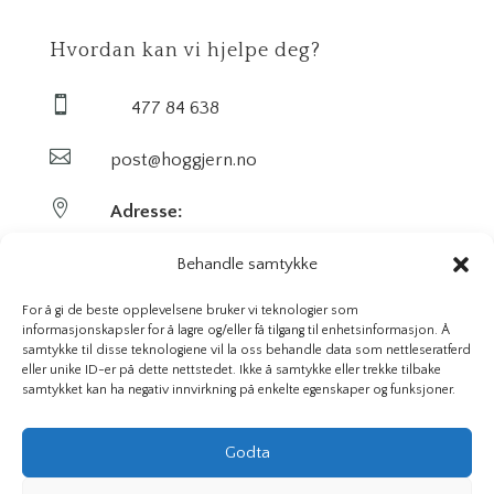
Hvordan kan vi hjelpe deg?

477 84 638

post@hoggjern.no

Adresse:
Sekel AS
Behandle samtykke
Sentrumsveien 29
For å gi de beste opplevelsene bruker vi teknologier som
informasjonskapsler for å lagre og/eller få tilgang til enhetsinformasjon. Å
samtykke til disse teknologiene vil la oss behandle data som nettleseratferd
3647 Hvittingfoss
eller unike ID-er på dette nettstedet. Ikke å samtykke eller trekke tilbake
samtykket kan ha negativ innvirkning på enkelte egenskaper og funksjoner.
Org. nr. 923591826
Godta