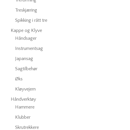
Treforming
Treskjæring
Spikking i rått tre
Kappe og Klyve
Håndsager
Instrumentsag
Japansag
Sagtilbehør
Øks
Kløyvejern
Håndverktøy
Hammere
Klubber
Skrutrekkere