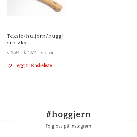
Teksle/huljern/huggj
ern øks
Prisområde:
kr
1694
–
kr
1874
inkl. mva
kr 1694
Legg til Ønskeliste
til
kr 1874
#
hoggjern
Følg oss på Instagram