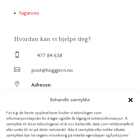
Fagarv.no
Hvordan kan vi hjelpe deg?

477 84 638

post@hoggjern.no

Adresse:
Sekel AS
Behandle samtykke
Sentrumsveien 29
For å gi de beste opplevelsene bruker vi teknologier som
informasjonskapsler for å lagre og/eller få tilgang til enhetsinformasjon. Å
samtykke til disse teknologiene vil la oss behandle data som nettleseratferd
3647 Hvittingfoss
eller unike ID-er på dette nettstedet. Ikke å samtykke eller trekke tilbake
samtykket kan ha negativ innvirkning på enkelte egenskaper og funksjoner.