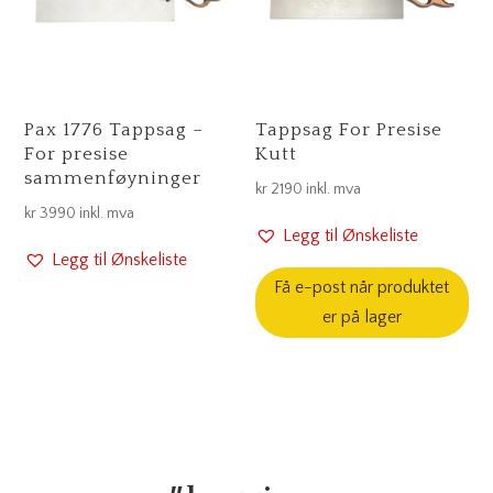
Pax 1776 Tappsag –
Tappsag For Presise
For presise
Kutt
sammenføyninger
kr
2190
inkl. mva
kr
3990
inkl. mva
Legg til Ønskeliste
Legg til Ønskeliste
Få e-post når produktet
er på lager