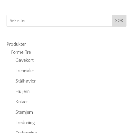
SØK
Produkter
Forme Tre
Gavekort
Trehøvler
Stålhøvler
Huljern
Kniver
Stemjern
Tredreiing