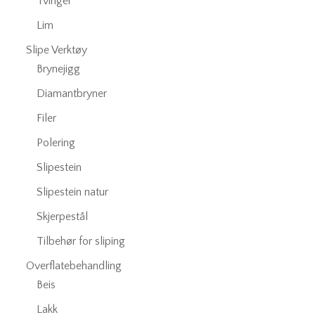
Tvinger
Lim
Slipe Verktøy
Brynejigg
Diamantbryner
Filer
Polering
Slipestein
Slipestein natur
Skjerpestål
Tilbehør for sliping
Overflatebehandling
Beis
Lakk