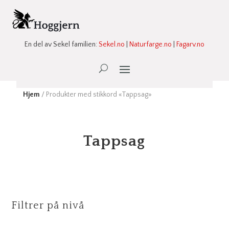
En del av Sekel familien:
Sekel.no
|
Naturfarge.no
|
Fagarv.no
Ønskeliste -
0
Hjem
/ Produkter med stikkord «Tappsag»
Tappsag
Filtrer på nivå