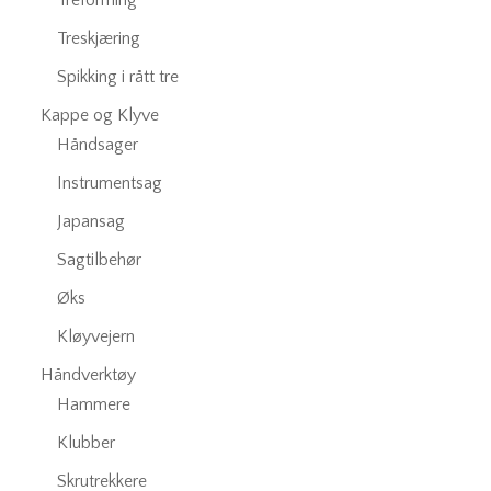
Treforming
Treskjæring
Spikking i rått tre
Kappe og Klyve
Håndsager
Instrumentsag
Japansag
Sagtilbehør
Øks
Kløyvejern
Håndverktøy
Hammere
Klubber
Skrutrekkere