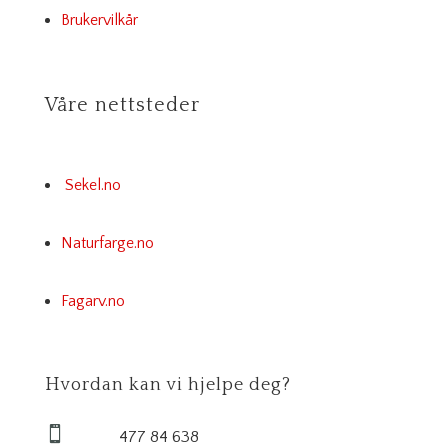
Brukervilkår
Våre nettsteder
Sekel.no
Naturfarge.no
Fagarv.no
Hvordan kan vi hjelpe deg?

477 84 638