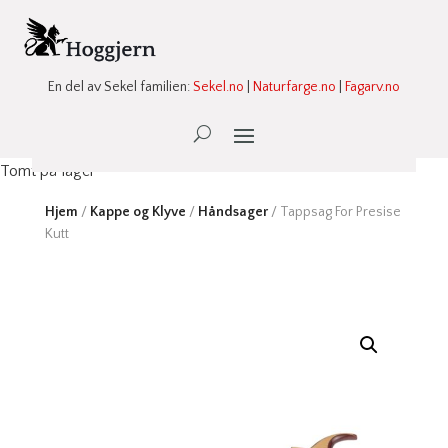
En del av Sekel familien:
Sekel.no
|
Naturfarge.no
|
Fagarv.no
Ønskeliste -
0
Tomt på lager
Hjem
/
Kappe og Klyve
/
Håndsager
/ Tappsag For Presise
Kutt