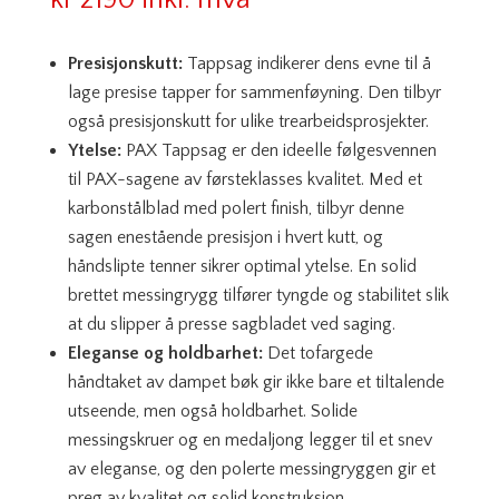
kr
2190
inkl. mva
Presisjonskutt:
Tappsag indikerer dens evne til å
lage presise tapper for sammenføyning. Den tilbyr
også presisjonskutt for ulike trearbeidsprosjekter.
Ytelse:
PAX Tappsag er den ideelle følgesvennen
til PAX-sagene av førsteklasses kvalitet. Med et
karbonstålblad med polert finish, tilbyr denne
sagen enestående presisjon i hvert kutt, og
håndslipte tenner sikrer optimal ytelse. En solid
brettet messingrygg tilfører tyngde og stabilitet slik
at du slipper å presse sagbladet ved saging.
Eleganse og holdbarhet:
Det tofargede
håndtaket av dampet bøk gir ikke bare et tiltalende
utseende, men også holdbarhet. Solide
messingskruer og en medaljong legger til et snev
av eleganse, og den polerte messingryggen gir et
preg av kvalitet og solid konstruksjon.