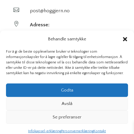

post@hoggjern.no

Adresse:
Sekel AS
Behandle samtykke
Sentrumsveien 29
For å gi de beste opplevelsene bruker vi teknologier som
informasjonskapsler for å lagre og/eller få tilgang til enhetsinformasjon. Å
samtykke til disse teknologiene vil la oss behandle data som nettleseratferd
3647 Hvittingfoss
eller unike ID-er på dette nettstedet. Ikke å samtykke eller trekke tilbake
samtykket kan ha negativ innvirkning på enkelte egenskaper og funksjoner.
Org. nr. 923591826
Godta
Avslå
Hoggjern.no | Sekel AS © 2026 Alle rettigheter – Vi bruker
Se preferanser
informasjonskapsler
Infokapsel-erklæring
Personvernerklæring
Kontakt