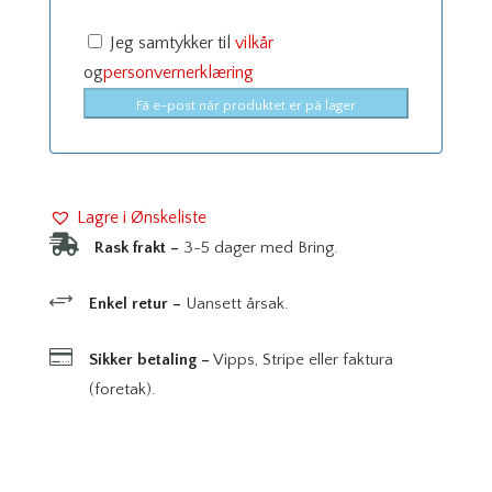
Jeg samtykker til
vilkår
og
personvernerklæring
Få e-post når produktet er på lager
Lagre i Ønskeliste

Rask frakt –
3-5 dager med Bring.
+
Enkel retur –
Uansett årsak.

Sikker betaling –
Vipps, Stripe eller faktura
(foretak).