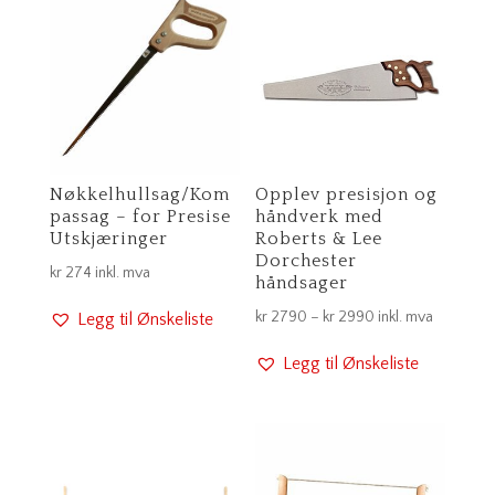
Nøkkelhullsag/Kom
Opplev presisjon og
passag – for Presise
håndverk med
Utskjæringer
Roberts & Lee
Dorchester
kr
274
inkl. mva
håndsager
Prisområde:
kr
2790
–
kr
2990
inkl. mva
Legg til Ønskeliste
kr 2790
Legg til Ønskeliste
til
kr 2990