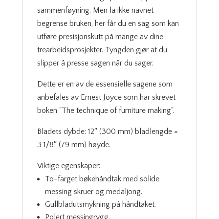
sammenføyning. Men la ikke navnet
begrense bruken, her får du en sag som kan
utføre presisjonskutt på mange av dine
trearbeidsprosjekter. Tyngden gjør at du
slipper å presse sagen når du sager.
Dette er en av de essensielle sagene som
anbefales av Ernest Joyce som har skrevet
boken "The technique of furniture making".
Bladets dybde: 12″ (300 mm) bladlengde =
3 1/8″ (79 mm) høyde.
Viktige egenskaper:
To-farget bøkehåndtak med solide
messing skruer og medaljong.
Gullbladutsmykning på håndtaket.
Polert messingrygg.