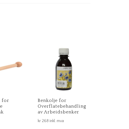
 for
Benkolje for
e
Overflatebehandling
nk
av Arbeidsbenker
kr
268
inkl. mva