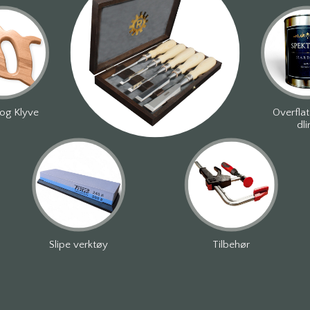
og Klyve
Overfla
dli
Slipe verktøy
Tilbehør