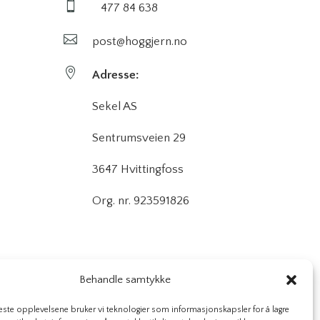

477 84 638

post@hoggjern.no

Adresse:
Sekel AS
Sentrumsveien 29
3647 Hvittingfoss
Org. nr. 923591826
Behandle samtykke
beste opplevelsene bruker vi teknologier som informasjonskapsler for å lagre