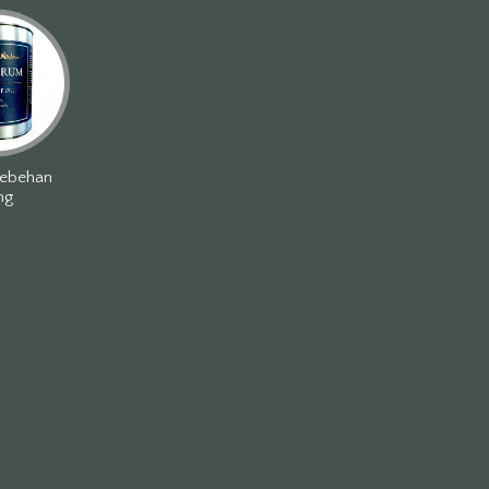
tebehan
ng