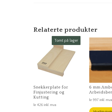
Relaterte produkter
Tomt på lager
Snekkerplate for
6 mm Ambo
Finjustering og
Arbeidsbe
Kutting
kr
997
inkl. mv
kr
426
inkl. mva
Hurtigvisni