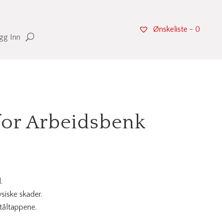
Ønskeliste -
0
gg Inn
for Arbeidsbenk
.
siske skader.
ståltappene.