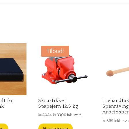
Tilbud!
lt for
Skrustikke i
Trehåndtak
nk
Støpejern 12,5 kg
Spenntving
Arbeidsbe
Opprinnelig
Nåværende
a
kr
5084
kr
3300
inkl. mva
kr
389
inkl. mva
pris
pris
ng
Hurtigvisning