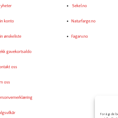
yheter
Sekel.no
in konto
Naturfarge.no
n ønskeliste
Fagarv.no
jekk gavekortsaldo
ontakt oss
m oss
ersonvernerklæring
lgsvilkår
For å gi de 