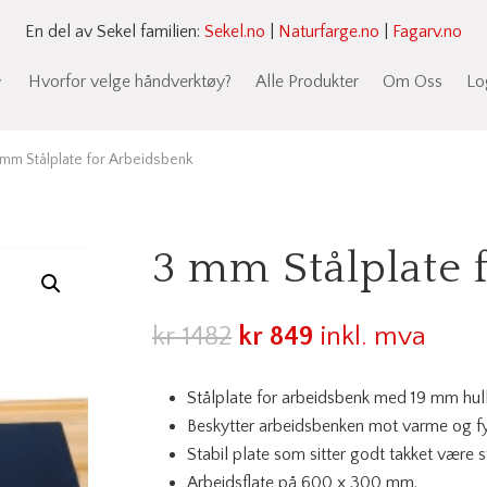
En del av Sekel familien:
Sekel.no
|
Naturfarge.no
|
Fagarv.no
Hvorfor velge håndverktøy?
Alle Produkter
Om Oss
Lo
 mm Stålplate for Arbeidsbenk
3 mm Stålplate 
Opprinnelig
Nåværende
kr
1482
kr
849
inkl. mva
pris
pris
var:
er:
Stålplate for arbeidsbenk med 19 mm hull
kr 1482.
kr 849.
Beskytter arbeidsbenken mot varme og fy
Stabil plate som sitter godt takket være 
Arbeidsflate på 600 x 300 mm.