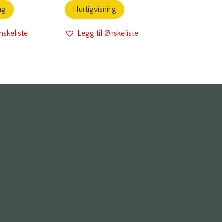
ng
Hurtigvisning
nskeliste
Legg til Ønskeliste