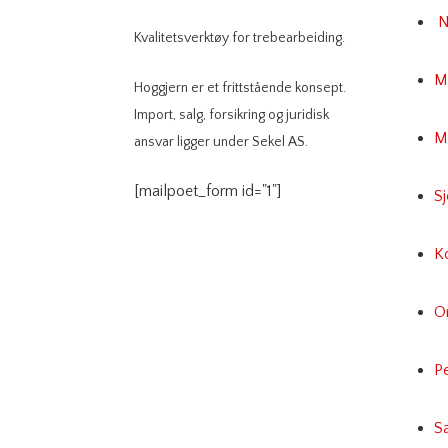
N
Kvalitetsverktøy for trebearbeiding.
M
Hoggjern er et frittstående konsept.
Import, salg, forsikring og juridisk
Mi
ansvar ligger under Sekel AS.
[mailpoet_form id="1"]
S
K
O
P
Sa