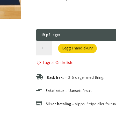
19 på lager
3
Legg i handlekurv
mm
Stålplate
Lagre i Ønskeliste
for
Arbeidsbenk

Rask frakt –
3-5 dager med Bring.
antall
+
Enkel retur –
Uansett årsak.

Sikker betaling –
Vipps, Stripe eller faktur