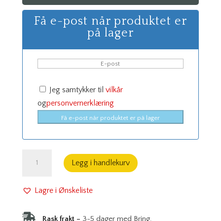
Få e-post når produktet er
på lager
Jeg samtykker til
vilkår
og
personvernerklæring
Få e-post når produktet er på lager
Gjæringskasse
Legg i handlekurv
Bjørkefiner
antall
Lagre i Ønskeliste

Rask frakt –
3-5 dager med Bring.