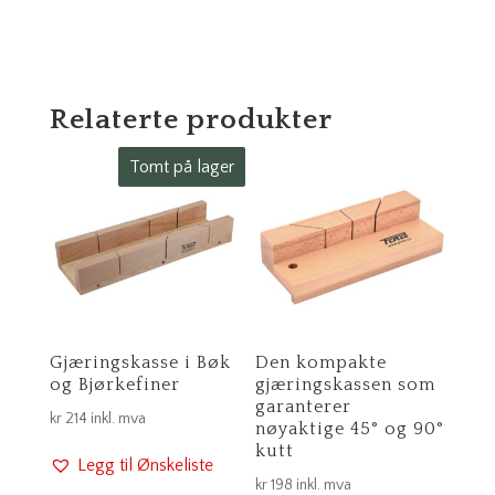
Relaterte produkter
Tomt på lager
Gjæringskasse i Bøk
Den kompakte
og Bjørkefiner
gjæringskassen som
garanterer
kr
214
inkl. mva
nøyaktige 45° og 90°
kutt
Legg til Ønskeliste
kr
198
inkl. mva