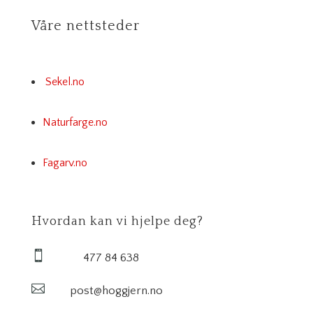
Våre nettsteder
Sekel.no
Naturfarge.no
Fagarv.no
Hvordan kan vi hjelpe deg?

477 84 638

post@hoggjern.no