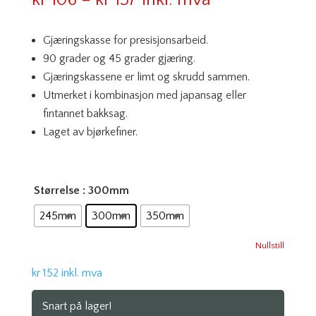
kr
106
–
kr
157
inkl. mva
kr 106
til
Gjæringskasse for presisjonsarbeid.
kr 157
90 grader og 45 grader gjæring.
Gjæringskassene er limt og skrudd sammen.
Utmerket i kombinasjon med japansag eller
fintannet bakksag.
Laget av bjørkefiner.
Størrelse
: 300mm
245mm
300mm
350mm
Nullstill
kr
152
inkl. mva
Snart på lager!