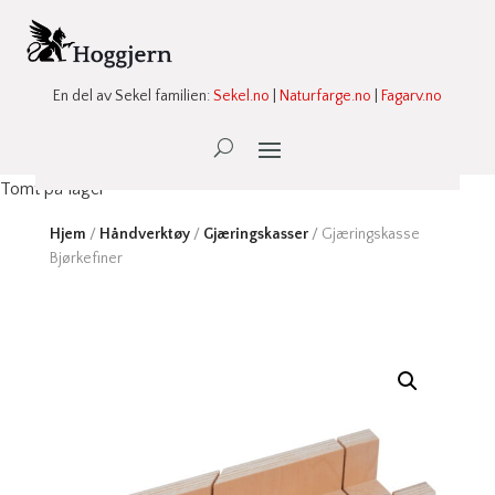
En del av Sekel familien:
Sekel.no
|
Naturfarge.no
|
Fagarv.no
Ønskeliste -
0
Tomt på lager
Hjem
/
Håndverktøy
/
Gjæringskasser
/ Gjæringskasse
Bjørkefiner