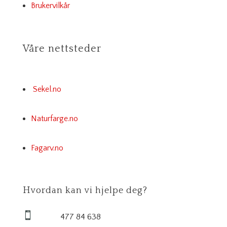
Brukervilkår
Våre nettsteder
Sekel.no
Naturfarge.no
Fagarv.no
Hvordan kan vi hjelpe deg?

477 84 638