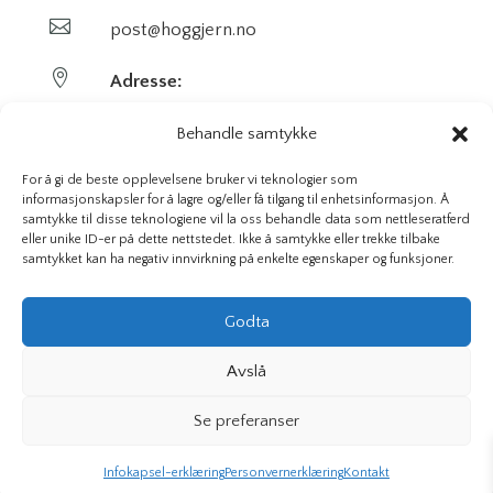

post@hoggjern.no

Adresse:
Sekel AS
Behandle samtykke
Sentrumsveien 29
For å gi de beste opplevelsene bruker vi teknologier som
informasjonskapsler for å lagre og/eller få tilgang til enhetsinformasjon. Å
samtykke til disse teknologiene vil la oss behandle data som nettleseratferd
3647 Hvittingfoss
eller unike ID-er på dette nettstedet. Ikke å samtykke eller trekke tilbake
samtykket kan ha negativ innvirkning på enkelte egenskaper og funksjoner.
Org. nr. 923591826
Godta
Avslå
Hoggjern.no | Sekel AS © 2026 Alle rettigheter – Vi bruker
Se preferanser
informasjonskapsler
Infokapsel-erklæring
Personvernerklæring
Kontakt