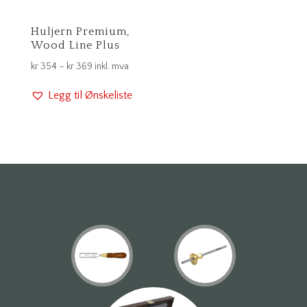
Huljern Premium,
Wood Line Plus
Prisområde:
kr
354
–
kr
369
inkl. mva
kr 354
Legg til Ønskeliste
til
kr 369