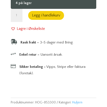
4 på lager
Huljernsett
Legg i handlekurv
Premium
Wood
Lagre i Ønskeliste
Line
Plus:

Rask frakt –
3-5 dager med Bring.
Presisjon
og
+
Enkel retur –
Uansett årsak.
minimal
friksjon

Sikker betaling –
Vipps, Stripe eller faktura
for
(foretak).
detaljert
arbeid
antall
Produktnummer:
HOG-853300
Kategori:
Huljern