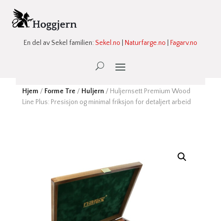
En del av Sekel familien:
Sekel.no
|
Naturfarge.no
|
Fagarv.no
Ønskeliste -
0
Hjem
/
Forme Tre
/
Huljern
/ Huljernsett Premium Wood
Line Plus: Presisjon og minimal friksjon for detaljert arbeid