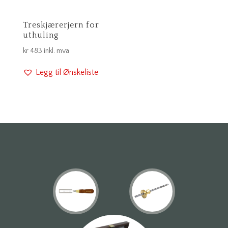
Treskjærerjern for
uthuling
kr
483
inkl. mva
Legg til Ønskeliste