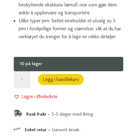
beskyttende eksklusiv lærrull, noe som gjør dem
enkle å oppbevare og transportere.
Ulike typer jern: Settet inneholder et utvalg av 5
jern i forskjellige former og størrelser, slik at du har
verktøyet du trenger for å lage en rekke detaljer.
10 på lager
Nybegynnersett
Legg i handlekurv
med
treskjærerjern
Lagre i Ønskeliste
i
lærrull

Rask frakt –
3-5 dager med Bring.
antall
+
Enkel retur –
Uansett årsak.