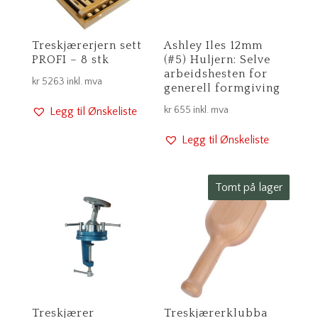
Treskjærerjern sett
Ashley Iles 12mm
PROFI – 8 stk
(#5) Huljern: Selve
arbeidshesten for
kr
5263
inkl. mva
generell formgiving
kr
655
inkl. mva
Legg til Ønskeliste
Legg til Ønskeliste
Tomt på lager
Treskjærer
Treskjærerklubba