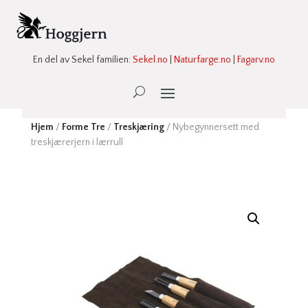
En del av Sekel familien:
Sekel.no
|
Naturfarge.no
|
Fagarv.no
Ønskeliste -
0
Hjem
/
Forme Tre
/
Treskjæring
/ Nybegynnersett med
treskjærerjern i lærrull