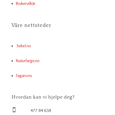
Brukervilkår
Våre nettsteder
Sekel.no
Naturfarge.no
Fagarv.no
Hvordan kan vi hjelpe deg?

477 84 638