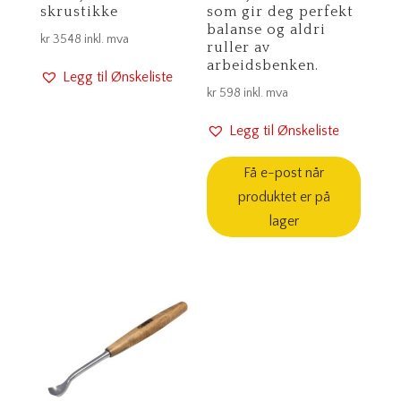
skrustikke
som gir deg perfekt
balanse og aldri
kr
3548
inkl. mva
ruller av
arbeidsbenken.
Legg til Ønskeliste
kr
598
inkl. mva
Legg til Ønskeliste
Få e-post når
produktet er på
lager