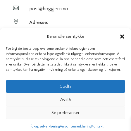

post@hoggjern.no

Adresse:
Sekel AS
Behandle samtykke
Sentrumsveien 29
For å gi de beste opplevelsene bruker vi teknologier som
informasjonskapsler for å lagre og/eller få tilgang til enhetsinformasjon. Å
samtykke til disse teknologiene vil la oss behandle data som nettleseratferd
3647 Hvittingfoss
eller unike ID-er på dette nettstedet. Ikke å samtykke eller trekke tilbake
samtykket kan ha negativ innvirkning på enkelte egenskaper og funksjoner.
Org. nr. 923591826
Godta
Avslå
Hoggjern.no | Sekel AS © 2026 Alle rettigheter – Vi bruker
Se preferanser
informasjonskapsler
Infokapsel-erklæring
Personvernerklæring
Kontakt