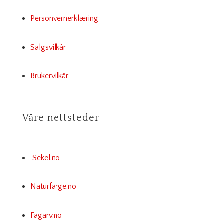
Personvernerklæring
Salgsvilkår
Brukervilkår
Våre nettsteder
Sekel.no
Naturfarge.no
Fagarv.no