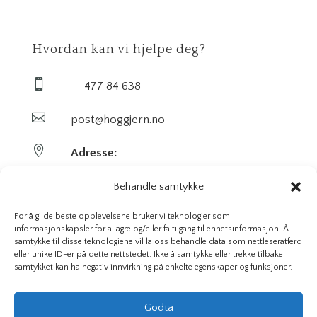
Hvordan kan vi hjelpe deg?

477 84 638

post@hoggjern.no

Adresse:
Sekel AS
Behandle samtykke
Sentrumsveien 29
For å gi de beste opplevelsene bruker vi teknologier som
informasjonskapsler for å lagre og/eller få tilgang til enhetsinformasjon. Å
samtykke til disse teknologiene vil la oss behandle data som nettleseratferd
3647 Hvittingfoss
eller unike ID-er på dette nettstedet. Ikke å samtykke eller trekke tilbake
samtykket kan ha negativ innvirkning på enkelte egenskaper og funksjoner.
Org. nr. 923591826
Godta