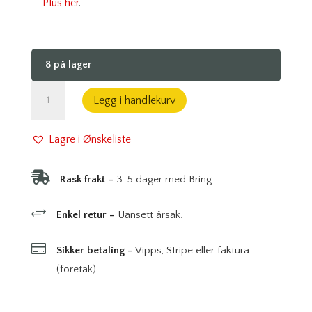
Plus her
.
8 på lager
Kunz
Legg i handlekurv
No.
4
Lagre i Ønskeliste
Plus:
Eksklusiv

Rask frakt –
3-5 dager med Bring.
pusshøvel
i
+
Enkel retur –
Uansett årsak.
støpejern
med

Sikker betaling –
Vipps, Stripe eller faktura
innovativ
(foretak).
justering
antall