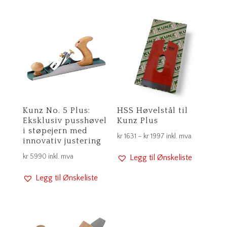
Kunz No. 5 Plus:
HSS Høvelstål til
Eksklusiv pusshøvel
Kunz Plus
i støpejern med
Prisområde:
kr
1631
–
kr
1997
inkl. mva
innovativ justering
kr 1631
kr
5990
inkl. mva
Legg til Ønskeliste
til
kr 1997
Legg til Ønskeliste