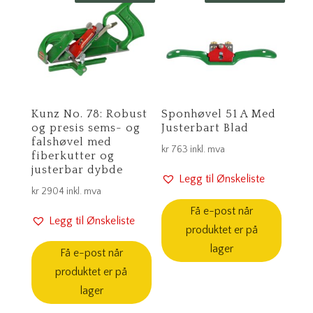
Kunz No. 78: Robust
Sponhøvel 51 A Med
og presis sems- og
Justerbart Blad
falshøvel med
kr
763
inkl. mva
fiberkutter og
justerbar dybde
Legg til Ønskeliste
kr
2904
inkl. mva
Få e-post når
Legg til Ønskeliste
produktet er på
lager
Få e-post når
produktet er på
lager