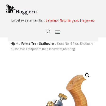
En del av Sekel familien:
Sekel.no
|
Naturfarge.no
|
Fagarv.no
Ønskeliste -
0
Hjem
/
Forme Tre
/
Stålhøvler
/ Kunz No. 4 Plus: Eksklusiv
pusshøvel i støpejern med innovativ justering