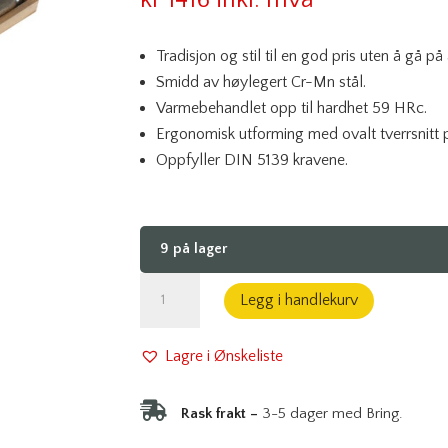
basert
på
kundev
Tradisjon og stil til en god pris uten å gå på
urderin
g
Smidd av høylegert Cr-Mn stål.
Varmebehandlet opp til hardhet 59 HRc.
Ergonomisk utforming med ovalt tverrsnitt p
Oppfyller DIN 5139 kravene.
9 på lager
Stemjernsett
Legg i handlekurv
Wood
Line
Lagre i Ønskeliste
Profi:
Tradisjon

Rask frakt –
3-5 dager med Bring.
og
kvalitet