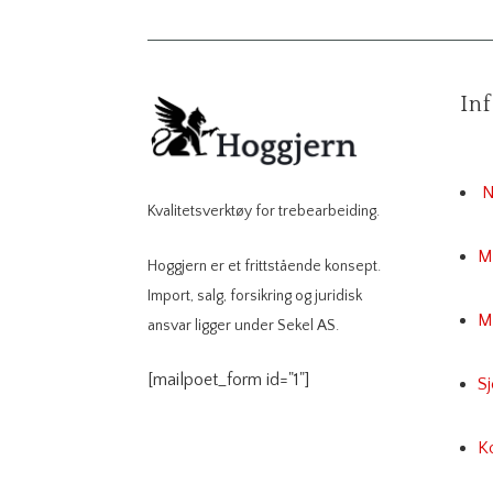
In
N
Kvalitetsverktøy for trebearbeiding.
M
Hoggjern er et frittstående konsept.
Import, salg, forsikring og juridisk
Mi
ansvar ligger under Sekel AS.
[mailpoet_form id="1"]
S
K