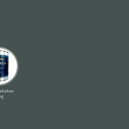
tebehan
ng