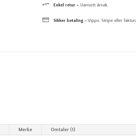
+
Enkel retur –
Uansett årsak.
til
en

Sikker betaling –
Vipps, Stripe eller faktur
god
pris
antall
n
Merke
Omtaler (1)