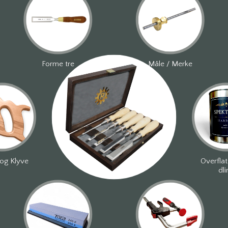
Forme tre
Måle / Merke
og Klyve
Overfla
dli