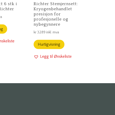
t 6 stk i
Richter Stemjernsett:
 Richter
Kryogenbehandlet
presisjon for
va
profesjonelle og
nybegynnere
ng
kr
3289
inkl. mva
nskeliste
Hurtigvisning
Legg til Ønskeliste