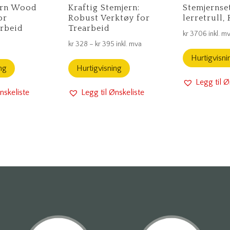
ern Wood
Kraftig Stemjern:
Stemjernset
or
Robust Verktøy for
lerretrull,
arbeid
Trearbeid
kr
3706
inkl. m
Prisområde:
a
kr
328
–
kr
395
inkl. mva
kr 328
Hurtigvisni
ng
Hurtigvisning
til
Legg til Ø
kr 395
nskeliste
Legg til Ønskeliste