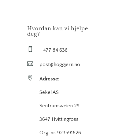
Hvordan kan vi hjelpe
deg?

477 84 638

post@hoggjern.no

Adresse:
Sekel AS
Sentrumsveien 29
3647 Hvittingfoss
Org. nr. 923591826