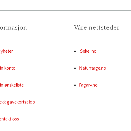
formasjon
Våre nettsteder
yheter
Sekel.no
in konto
Naturfarge.no
n ønskeliste
Fagarv.no
jekk gavekortsaldo
ontakt oss