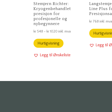
Stemjern Richter:
Langstemj
Kryogenbehandlet
Line Plus f
presisjon for
Presisjons
profesjonelle og
kr
768
inkl. mv
nybegynnere
Prisområde:
kr
548
–
kr
1020
inkl. mva
Hurtigvisni
kr 548
Hurtigvisning
til
Legg til Ø
kr 1020
Legg til Ønskeliste