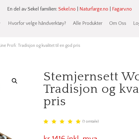
En del av Sekel familien:
Sekel.no
|
Naturfarge.no
|
Fagarv.no
Hvorfor velge håndverktøy?
Alle Produkter
Om Oss
Lo
e Profi: Tradisjon og kvalitet til en god pris
Stemjernsett Wo
Tradisjon og kval
pris
(
1
omtale)
Vurdert
5.00
av
kr
1416
inkl. mva
5