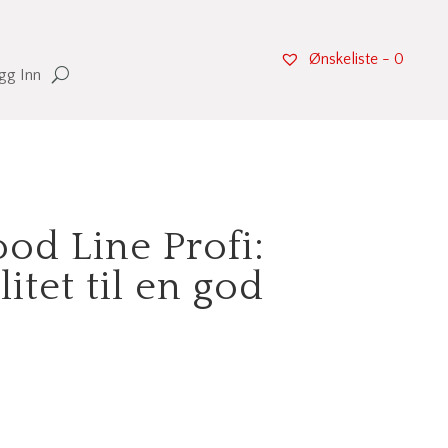
Ønskeliste -
0
gg Inn
od Line Profi:
itet til en god