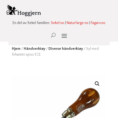
En del av Sekel familien:
Sekel.no
|
Naturfarge.no
|
Fagarv.no
Ønskeliste -
0
Hjem
/
Håndverktøy
/
Diverse håndverktøy
/ Syl med
firkantet spiss ECE