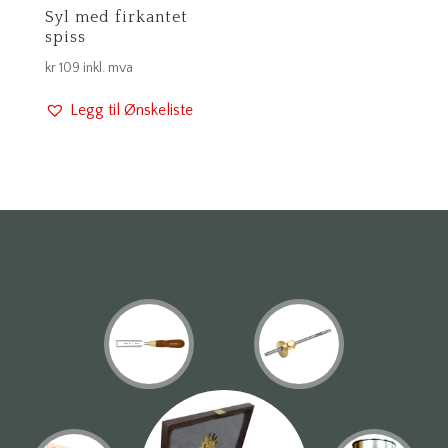
Syl med firkantet
spiss
kr
109
inkl. mva
Legg til Ønskeliste