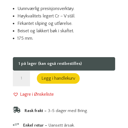
Uunnværlig presisjonsverktøy.
Høykvalitets legert Cr – V stål.
Firkantet sliping og utførelse.
Beiset og lakkert bøk i skaftet.
175 mm.
1 på lager (kan også restbestilles)
Syl
Legg i handlekurv
med
firkantet
Lagre i Ønskeliste
spiss
ECE

Rask frakt –
3-5 dager med Bring.
antall
+
Enkel retur –
Uansett årsak.