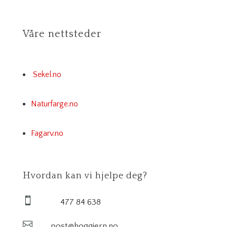
Våre nettsteder
Sekel.no
Naturfarge.no
Fagarv.no
Hvordan kan vi hjelpe deg?

477 84 638

post@hoggjern.no