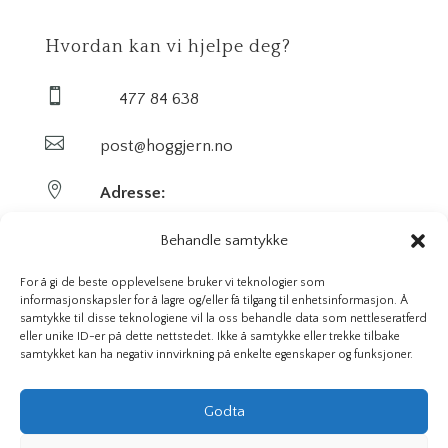
Hvordan kan vi hjelpe deg?

477 84 638

post@hoggjern.no

Adresse:
Sekel AS
Behandle samtykke
Sentrumsveien 29
For å gi de beste opplevelsene bruker vi teknologier som
informasjonskapsler for å lagre og/eller få tilgang til enhetsinformasjon. Å
samtykke til disse teknologiene vil la oss behandle data som nettleseratferd
3647 Hvittingfoss
eller unike ID-er på dette nettstedet. Ikke å samtykke eller trekke tilbake
samtykket kan ha negativ innvirkning på enkelte egenskaper og funksjoner.
Org. nr. 923591826
Godta