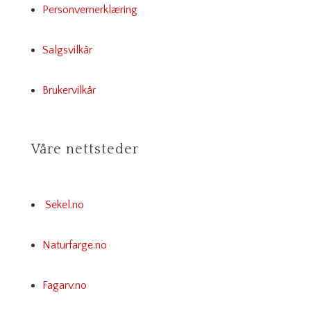
Personvernerklæring
Salgsvilkår
Brukervilkår
Våre nettsteder
Sekel.no
Naturfarge.no
Fagarv.no