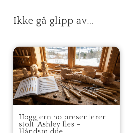
Ikke gå glipp av…
Hoggjern.no presenterer
stolt: Ashley Iles –
Håndsmidde