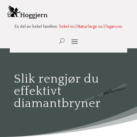
En del av Sekel familien:
Sekel.no
|
Naturfarge.no
|
Fagarv.no
Ønskeliste -
0
Slik rengjør du
effektivt
diamantbryner