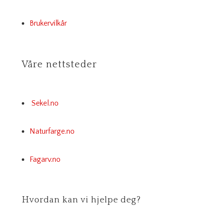
Brukervilkår
Våre nettsteder
Sekel.no
Naturfarge.no
Fagarv.no
Hvordan kan vi hjelpe deg?