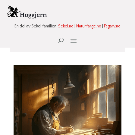
En del av Sekel familien:
Sekel.no
|
Naturfarge.no
|
Fagarv.no
Ønskeliste -
0