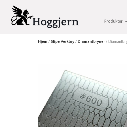
Produkter
Hjem
/
Slipe Verktøy
/
Diamantbryner
/ Diamantbry