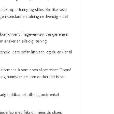
ektroplettering og slites ikke like raskt
Ingen konstant erstatning nødvendig - det
økkenkniver til hageverktøy, treskjærerjern
m ønsker en allsidig løsning.
ehold. Bare påfør litt vann, og du er klar til
isformet slik som noen slipesteiner. Oppnå
utt og håndverkere som ønsker det beste
rig holdbarhet, allsidig bruk, enkel
 underlag med friksjon mens du sliper.