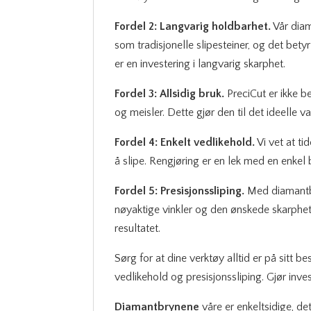
Fordel 2: Langvarig holdbarhet.
Vår diam
som tradisjonelle slipesteiner, og det bety
er en investering i langvarig skarphet.
Fordel 3: Allsidig bruk.
PreciCut er ikke be
og meisler. Dette gjør den til det ideelle
Fordel 4: Enkelt vedlikehold.
Vi vet at ti
å slipe. Rengjøring er en lek med en enkel 
Fordel 5: Presisjonssliping.
Med diamantbry
nøyaktige vinkler og den ønskede skarphete
resultatet.
Sørg for at dine verktøy alltid er på sitt 
vedlikehold og presisjonssliping. Gjør inve
Diamantbrynene
våre er enkeltsidige, de