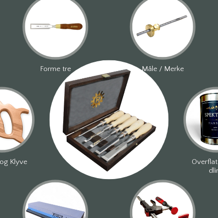
Forme tre
Måle / Merke
og Klyve
Overfla
dli