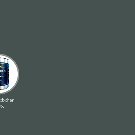
tebehan
ng