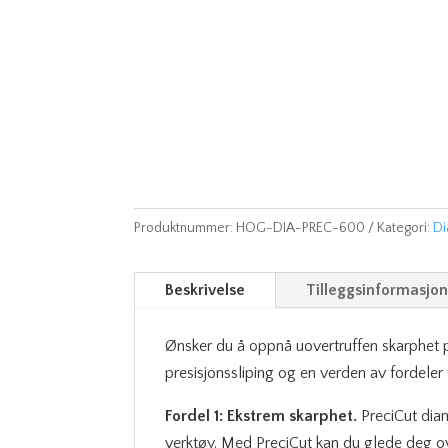
Produktnummer:
HOG-DIA-PREC-600
Kategori:
Di
Beskrivelse
Tilleggsinformasjo
Ønsker du å oppnå uovertruffen skarphet på
presisjonssliping og en verden av fordeler 
Fordel 1: Ekstrem skarphet.
PreciCut diam
verktøy. Med PreciCut kan du glede deg ov