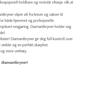
sepsjonelt holdbare og motstår slitasje, slik at
bryner sliper alt fra kniver og sakser til
 for både hjemmet og profesjonelle.
mplisert rengjøring. Diamantbryner holder seg
del.
tater! Diamantbryner gir deg full kontroll over
e vinkler og en perfekt skarphet.
 og store verktøy.
d diamantbryner!