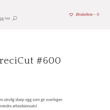
Ønskeliste -
0
gg Inn
reciCut #600
n utrolig skarp egg som gir overlegen
 mindre arbeidsinnsats!