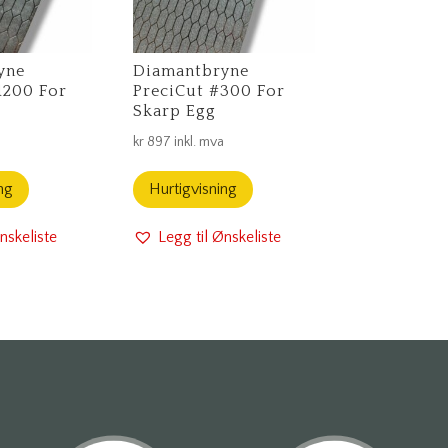
yne
Diamantbryne
1200 For
PreciCut #300 For
Skarp Egg
a
kr
897
inkl. mva
ng
Hurtigvisning
nskeliste
Legg til Ønskeliste