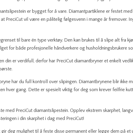
antslipestein er bygget for å vare. Diamantpartiklene er festet med el
r at PreciCut vil være en pålitelig følgesvenn i mange år fremover. 
grenset til bare én type verktøy. Den kan brukes til å slipe alt fra kj
 valget for både profesjonelle håndverkere og husholdningsbrukere so
den din er verdifull, derfor har PreciCut diamantbryner et enkelt vedlik
børste.
ne har du full kontroll over slipingen. Diamantbrynene blir ikke m
n hver gang. Dette er spesielt viktig for deg som krever feilfrie k
beste med PreciCut diamantslipestein. Opplev ekstrem skarphet, langva
steringen i din skarphet i dag med PreciCut!
t gir deg mulighet til å feste disse permanent eller legge dem på et