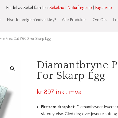
En del av Sekel familien:
Sekel.no
|
Naturfarge.no
|
Fagarv.no
Hvorfor velge håndverktøy?
Alle Produkter
Om Oss
Lo
ne PreciCut #600 For Skarp Egg
Diamantbryne P
For Skarp Egg
kr
897
inkl. mva
Ekstrem skarphet:
Diamantbryner leverer e
skjæreytelse. Gled deg over jevnere kutt og