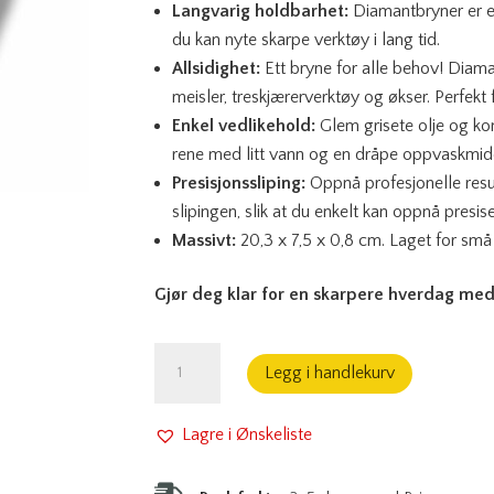
Langvarig holdbarhet:
Diamantbryner er ek
du kan nyte skarpe verktøy i lang tid.
Allsidighet:
Ett bryne for alle behov! Diamant
meisler, treskjærerverktøy og økser. Perfekt
Enkel vedlikehold:
Glem grisete olje og ko
rene med litt vann og en dråpe oppvaskmid
Presisjonssliping:
Oppnå profesjonelle resul
slipingen, slik at du enkelt kan oppnå presis
Massivt:
20,3 x 7,5 x 0,8 cm. Laget for små
Gjør deg klar for en skarpere hverdag me
Diamantbryne
Legg i handlekurv
PreciCut
#600
Lagre i Ønskeliste
For
Skarp