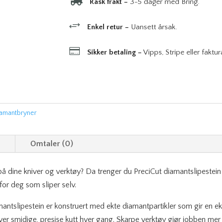

Rask frakt –
3-5 dager med Bring.
Egg
antall
+
Enkel retur –
Uansett årsak.

Sikker betaling –
Vipps, Stripe eller faktur
amantbryner
n
Omtaler (0)
 dine kniver og verktøy? Da trenger du PreciCut diamantslipestein -
for deg som sliper selv.
antslipestein er konstruert med ekte diamantpartikler som gir en e
er smidige, presise kutt hver gang. Skarpe verktøy gjør jobben mer