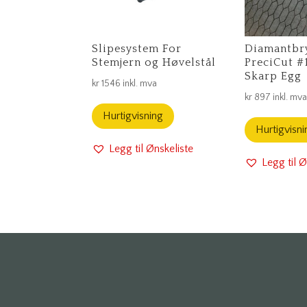
Slipesystem For
Diamantbr
Stemjern og Høvelstål
PreciCut #
Skarp Egg
kr
1546
inkl. mva
kr
897
inkl. mv
Hurtigvisning
Hurtigvisni
Legg til Ønskeliste
Legg til Ø